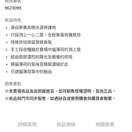
商品編號
超商取貨付款
9623099
LINE Pay
商品特色
Apple Pay
源自屏東高樹水源保護地
只採頂上一心二葉，全程無毒有機栽培
街口支付
特殊烘培保留翠綠香氣
悠遊付
手工採收種植於農場中貓薄荷的頂上葉
經由南部濃烈的陽光及層層的烘培
Google Pay
將貓薄荷的氣味及精華濃縮於此
ATM付款
可謂貓薄荷葉中的極品
貨到付款
銷售重點
※本賣場商品皆由原廠進貨，並持銷售授權證明，皆為正品。
運送方式
※商品與門市同步販售，如遇缺貨或需預購會與購買者聯繫。
【全家】取貨付款1500免運
每筆NT$80，滿NT$1,500(含以上)免運費
【全家】取貨1500免運
詳細說明
商品規格
相關推薦
每筆NT$60，滿NT$1,500(含以上)免運費