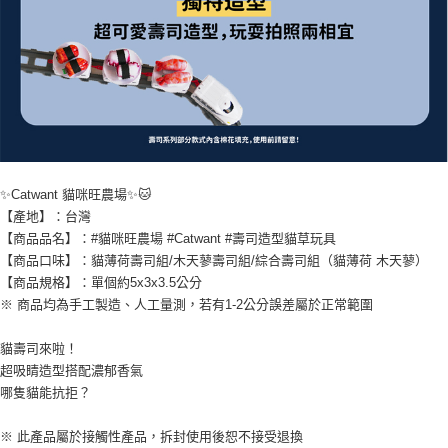
✨Catwant 貓咪旺農場✨🐱
【產地】：台灣
【商品品名】：#貓咪旺農場 #Catwant #壽司造型貓草玩具
【商品口味】：貓薄荷壽司組/木天蓼壽司組/綜合壽司組（貓薄荷 木天蓼）
【商品規格】：單個約5x3x3.5公分
※ 商品均為手工製造、人工量測，若有1-2公分誤差屬於正常範圍
貓壽司來啦！
超吸睛造型搭配濃郁香氣
哪隻貓能抗拒？
※ 此產品屬於接觸性產品，拆封使用後恕不接受退換