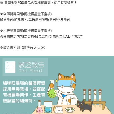
※ 壽司系列部份產品含有棉花填充，使用時請留意！
🍀貓薄荷壽司組(隨機搭盡量不重複)
鮭魚壽司/鮪魚壽司/章魚壽司/鮮蝦壽司/豆皮壽司
🍀木天蓼壽司組(隨機搭盡量不重複)
黃金鯖魚壽司/旗魚壽司/鰻魚壽司/鮭魚卵軍艦/玉子燒壽司
🍀綜合壽司組（貓薄荷 木天蓼）