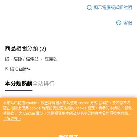
顯示電腦版詳細說明
客服
商品相關分類 (2)
貓．貓砂 / 貓便盆
豆腐砂
⇱ 貓 Cat館🐾
本分類熱銷
全站排行
本網站中使用 cookie，欲查詢有關本網站使用 cookie 方式之詳情，及若您不希
熱門標籤
望在電腦上使用 cookie 時應如何變更電腦的 cookie 設定，請參閱本網站「
隱私
權條款
」之 Cookie 聲明。您繼續使用本網站即表示您同意本公司得按本網站使
用條款之 Cookie 聲明使用 cookie。
了解更多 >