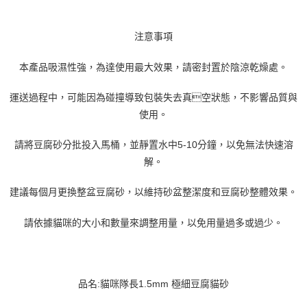
注意事項
本產品吸濕性強，為達使用最大效果，請密封置於陰涼乾燥處。
運送過程中，可能因為碰撞導致包裝失去真空狀態，不影響品質與
使用。
請將豆腐砂分批投入馬桶，並靜置水中5-10分鐘，以免無法快速溶
解。
建議每個月更換整盆豆腐砂，以維持砂盆整潔度和豆腐砂整體效果。
請依據貓咪的大小和數量來調整用量，以免用量過多或過少。
品名:貓咪隊長1.5mm 極細豆腐貓砂