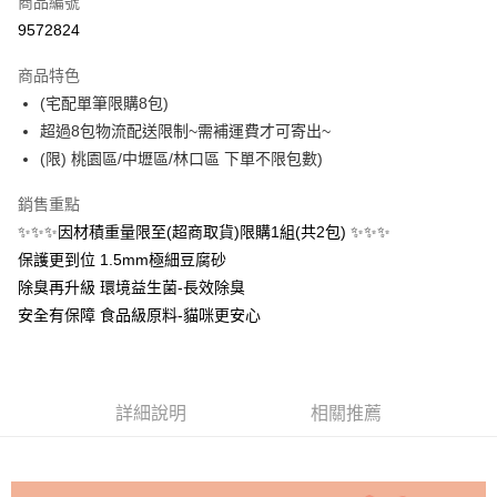
商品編號
超商取貨付款
9572824
LINE Pay
商品特色
Apple Pay
(宅配單筆限購8包)
超過8包物流配送限制~需補運費才可寄出~
街口支付
(限) 桃園區/中壢區/林口區 下單不限包數)
悠遊付
銷售重點
Google Pay
✨✨✨因材積重量限至(超商取貨)限購1組(共2包) ✨✨✨
保護更到位 1.5mm極細豆腐砂
ATM付款
除臭再升級 環境益生菌-長效除臭
貨到付款
安全有保障 食品級原料-貓咪更安心
運送方式
【全家】取貨付款1500免運
詳細說明
相關推薦
每筆NT$80，滿NT$1,500(含以上)免運費
【全家】取貨1500免運
每筆NT$60，滿NT$1,500(含以上)免運費