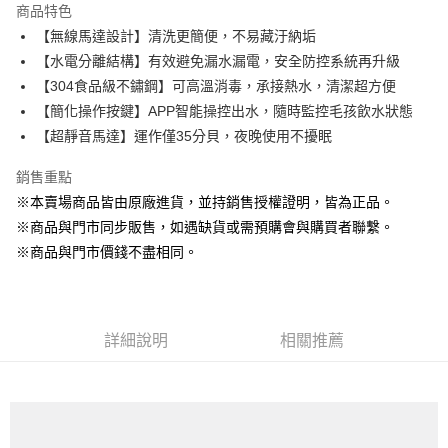
商品特色
Apple Pay
【無線馬達設計】清洗更簡便，不易藏汙納垢
【水電分離結構】有效避免漏水漏電，安全防控系統再升級
街口支付
【304食品級不鏽鋼】可高溫消毒，承接熱水，清潔超方便
悠遊付
【簡化操作按鍵】APP智能操控出水，隨時監控毛孩飲水狀態
【超靜音馬達】運作僅35分貝，夜晚使用不擾眠
Google Pay
銷售重點
ATM付款
※本賣場商品皆由原廠進貨，並持銷售授權證明，皆為正品。
貨到付款
※商品與門市同步販售，如遇缺貨或需預購會與購買者聯繫。
※商品與門市價錢不盡相同。
運送方式
【全家】取貨付款1500免運
每筆NT$80，滿NT$1,500(含以上)免運費
詳細說明
相關推薦
【全家】取貨1500免運
每筆NT$60，滿NT$1,500(含以上)免運費
【7-11】取貨付款1500免運