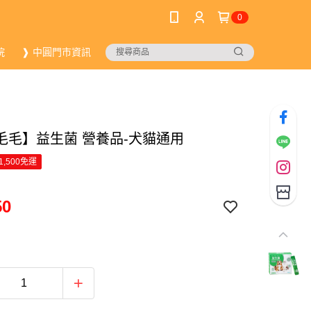
0
院
❱ 中圓門市資訊
毛毛】益生菌 營養品-犬貓通用
1,500免運
50