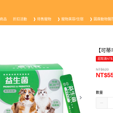
商品
折扣活動
❱ 待售寵物
❱ 寵物美容/住宿
❱ 圓霖動物醫
【可蒂
超取滿NT$
NT$620
NT$5
數量