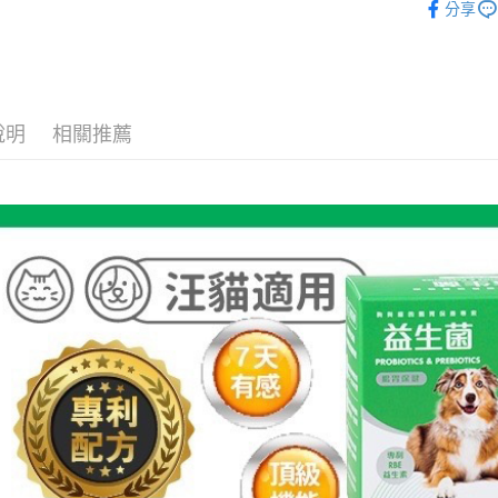
分享
⇱ 貓 Cat館
運送方式
【全家】取
說明
相關推薦
每筆NT$8
【全家】取
每筆NT$6
【7-11】
每筆NT$8
【7-11】
每筆NT$6
宅配【全館
每筆NT$8
【宅配-貨