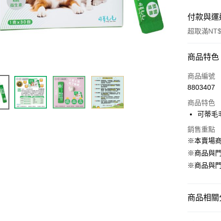
付款與運
超取滿NT$
付款方式
商品特色
信用卡一
商品編號
8803407
超商取貨
商品特色
LINE Pay
可蒂毛
Apple Pay
銷售重點
※本賣場
街口支付
※商品與
※商品與
悠遊付
Google Pa
商品相關分
ATM付款
寵物 ‧ 
貨到付款