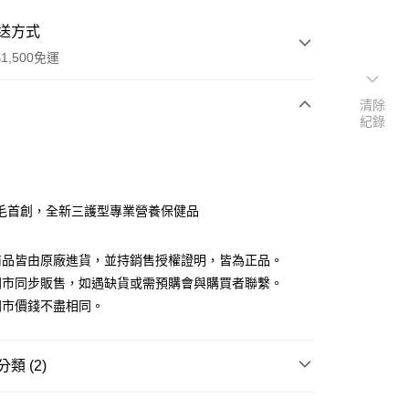
送方式
1,500免運
清除
紀錄
次付款
付款
毛首創，全新三護型專業營養保健品
商品皆由原廠進貨，並持銷售授權證明，皆為正品。
門市同步販售，如遇缺貨或需預購會與購買者聯繫。
門市價錢不盡相同。
y
類 (2)
營養保健品