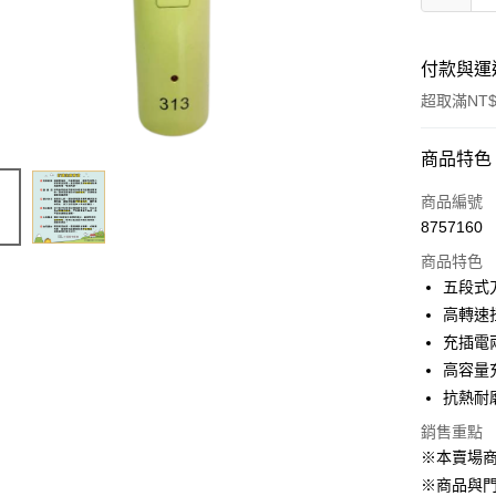
付款與運
超取滿NT$
付款方式
商品特色
信用卡一
商品編號
8757160
超商取貨
商品特色
LINE Pay
五段式
高轉速
Apple Pay
充插電
街口支付
高容量
抗熱耐
悠遊付
銷售重點
Google Pa
※本賣場
ATM付款
※商品與