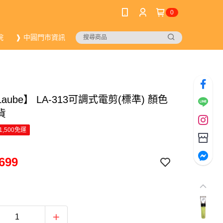
0
院
❱ 中圓門市資訊
aube】 LA-313可調式電剪(標準) 顏色
貨
1,500免運
699