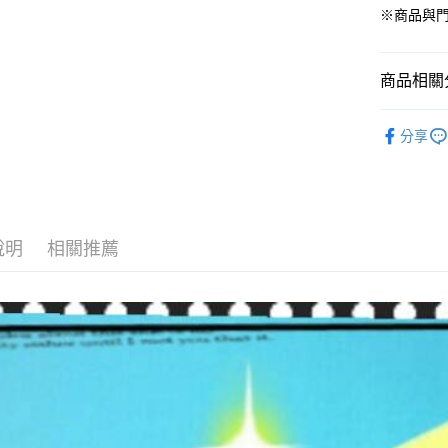
※商品與
貨到付款
商品相關分
運送方式
寵物 ‧ 
【全家】取
分享
⇱ 犬 Dog
每筆NT$8
【全家】取
每筆NT$6
說明
相關推薦
【7-11】
每筆NT$8
【7-11】
每筆NT$6
宅配【全館
每筆NT$8