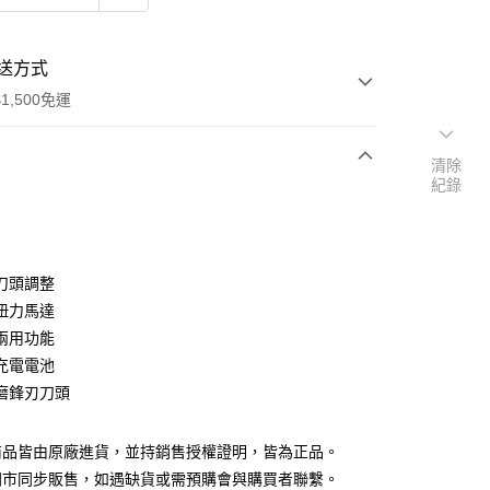
送方式
1,500免運
清除
紀錄
次付款
付款
刀頭調整
扭力馬達
兩用功能
充電電池
磨鋒刃刀頭
y
商品皆由原廠進貨，並持銷售授權證明，皆為正品。
門市同步販售，如遇缺貨或需預購會與購買者聯繫。