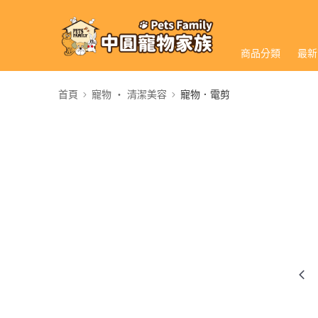
商品分類
最新
首頁
寵物 ‧ 清潔美容
寵物．電剪