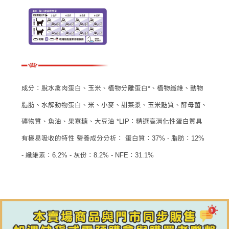
成分：脫水禽肉蛋白、玉米、植物分離蛋白*、植物纖維、動物
脂肪、水解動物蛋白、米、小麥、甜菜漿、玉米麩質、酵母菌、
礦物質、魚油、果寡糖、大豆油 *LIP：精選高消化性蛋白質具
有極易吸收的特性 營養成分分析： 蛋白質：37% - 脂肪：12%
- 纖維素：6.2% - 灰份：8.2% - NFE：31.1%