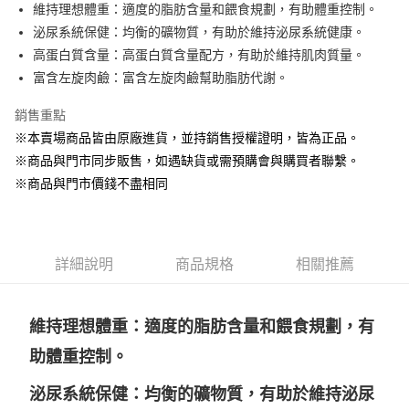
Apple Pay
維持理想體重：適度的脂肪含量和餵食規劃，有助體重控制。
泌尿系統保健：均衡的礦物質，有助於維持泌尿系統健康。
街口支付
高蛋白質含量：高蛋白質含量配方，有助於維持肌肉質量。
悠遊付
富含左旋肉鹼：富含左旋肉鹼幫助脂肪代謝。
Google Pay
銷售重點
※本賣場商品皆由原廠進貨，並持銷售授權證明，皆為正品。
ATM付款
※商品與門市同步販售，如遇缺貨或需預購會與購買者聯繫。
貨到付款
※商品與門市價錢不盡相同
運送方式
【全家】取貨付款1500免運
詳細說明
商品規格
相關推薦
每筆NT$80，滿NT$1,500(含以上)免運費
【全家】取貨1500免運
維持理想體重：適度的脂肪含量和餵食規劃，有
每筆NT$60，滿NT$1,500(含以上)免運費
助體重控制。
【7-11】取貨付款1500免運
每筆NT$80，滿NT$1,500(含以上)免運費
泌尿系統保健：均衡的礦物質，有助於維持泌尿