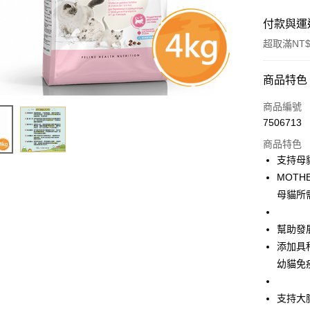
付款與運
超取滿NT$
付款方式
商品特色
信用卡一
商品編號
7506713
超商取貨
商品特色
LINE Pay
支持母
MOTH
Apple Pay
母貓所
街口支付
幫助發
悠遊付
添加具
Google Pa
幼貓免
ATM付款
支持大
貨到付款