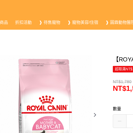
商品
折扣活動
❱ 待售寵物
❱ 寵物美容/住宿
❱ 圓霖動物醫
【ROY
超取滿NT$
NT$1,780
NT$1,
數量