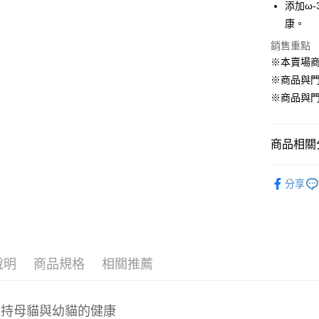
添加ω
康。
銷售重點
運送方式
※本賣場
【全家】取
※商品與
每筆NT$8
※商品與
【全家】取
每筆NT$6
商品相關分
【7-11】
貓 ‧ 主
每筆NT$8
分享
⇱ 貓 Cat館
【7-11】
每筆NT$6
宅配【全館
說明
商品規格
相關推薦
每筆NT$8
【宅配-貨
支持母貓與幼貓的健康