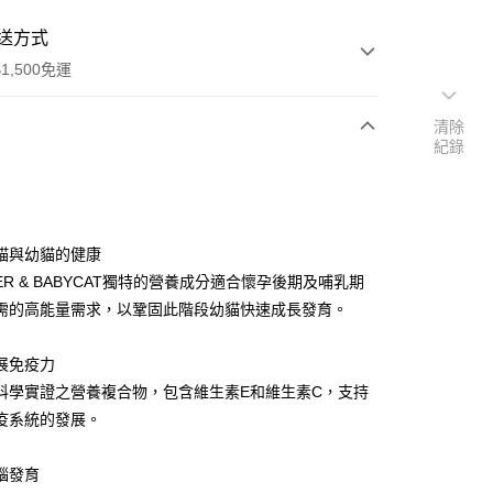
送方式
1,500免運
清除
紀錄
次付款
付款
貓與幼貓的健康
ER & BABYCAT獨特的營養成分適合懷孕後期及哺乳期
需的高能量需求，以鞏固此階段幼貓快速成長發育。
展免疫力
科學實證之營養複合物，包含維生素E和維生素C，支持
y
疫系統的發展。
腦發育