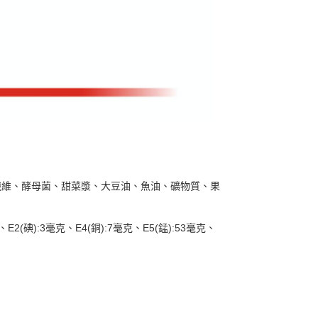
纖維、酵母菌、甜菜漿、大豆油、魚油、礦物質、果
、
E2(
碘
):3
毫克、
E4(
銅
):7
毫克、
E5(
錳
):53
毫克、