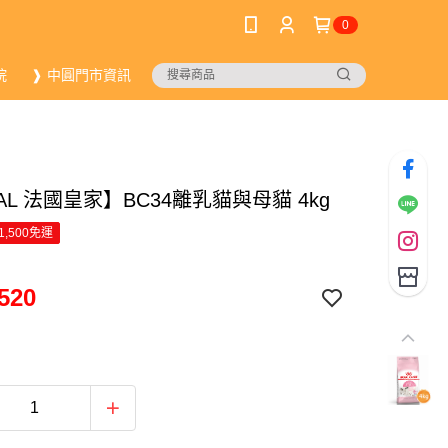
0
院
❱ 中圓門市資訊
AL 法國皇家】BC34離乳貓與母貓 4kg
1,500免運
520