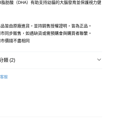
-3脂肪酸（DHA）有助支持幼貓的大腦發育並保護視力健
商品皆由原廠進貨，並持銷售授權證明，皆為正品。
貨付款1500免運
門市同步販售，如遇缺貨或需預購會與購買者聯繫。
0，滿NT$1,500(含以上)免運費
門市價錢不盡相同
貨1500免運
0，滿NT$1,500(含以上)免運費
類 (2)
取貨付款1500免運
食飼料
ROYAL CANIN 法國皇家
0，滿NT$1,500(含以上)免運費
客服
🐾
取貨1500免運
0，滿NT$1,500(含以上)免運費
滿1500免運】
5，滿NT$1,500(含以上)免運費
到付款】1500免運