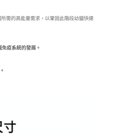
15，滿NT$1,500(含以上)免運費
期母貓所需的高能量需求，以鞏固此階段幼貓快速
貓免疫系統的發展。
康。