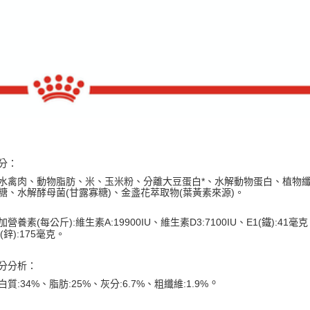
分：
水禽肉、動物脂肪、米、玉米粉、分離大豆蛋白
*
、水解動物蛋白、植物
糖、水解酵母菌
(
甘露寡糖
)
、金盞花萃取物
(
葉黃素來源
)
。
加營養素
(
每公斤
):
維生素
A:19900IU
、維生素
D3:7100IU
、
E1(
鐵
):41
毫克
(
鋅
):175
毫克。
分分析：
。
白質
:34%
、脂肪
:25%
、灰分
:6.7%
、粗纖維
:1.9%