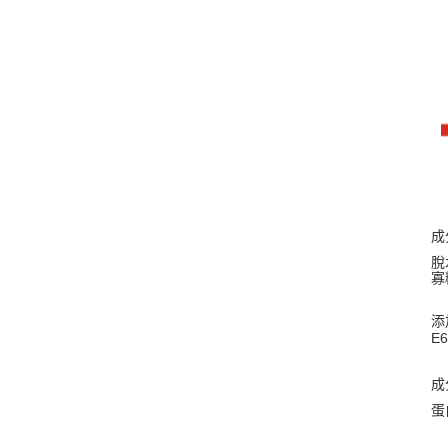
成
脫
寡
添
E6
成
蛋