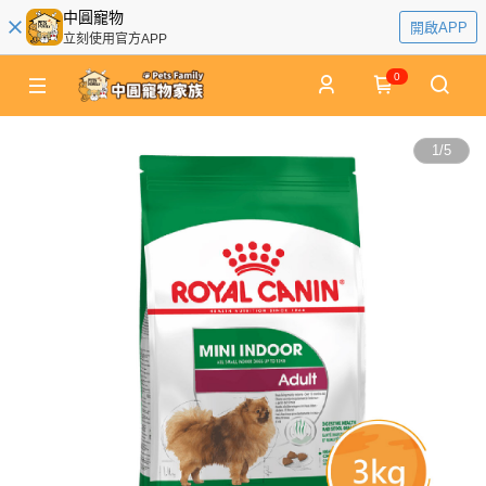
中圓寵物
開啟APP
立刻使用官方APP
0
1
/
5