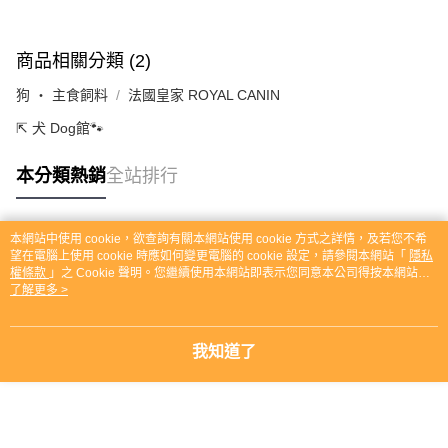
商品相關分類 (2)
狗 ‧ 主食飼料
法國皇家 ROYAL CANIN
⇱ 犬 Dog館🐾
本分類熱銷
全站排行
本網站中使用 cookie，欲查詢有關本網站使用 cookie 方式之詳情，及若您不希
熱門標籤
望在電腦上使用 cookie 時應如何變更電腦的 cookie 設定，請參閱本網站「
隱私
權條款
」之 Cookie 聲明。您繼續使用本網站即表示您同意本公司得按本網站使
用條款之 Cookie 聲明使用 cookie。
了解更多 >
我知道了