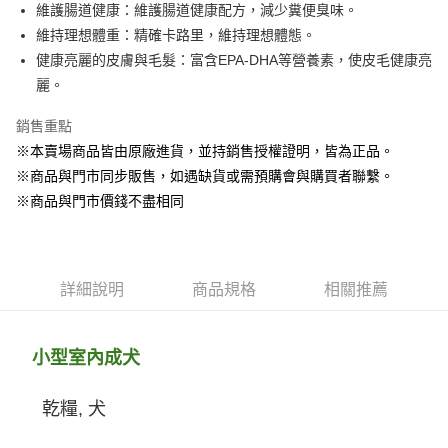
Apple Pay
維護腸道健康：維護腸道健康配方，減少糞便臭味。
維持理想體重：精確卡路里，維持理想體態。
街口支付
健康亮麗的皮膚與毛髮：富含EPA-DHA等營養素，使皮毛健康亮
悠遊付
麗。
Google Pay
銷售重點
※本賣場商品皆由原廠進貨，並持銷售授權證明，皆為正品。
ATM付款
※商品與門市同步販售，如遇缺貨或需預購會與購買者聯繫。
貨到付款
※商品與門市價錢不盡相同
運送方式
【全家】取貨付款1500免運
詳細說明
商品規格
相關推薦
每筆NT$80，滿NT$1,500(含以上)免運費
【全家】取貨1500免運
小型室內成犬
每筆NT$60，滿NT$1,500(含以上)免運費
【7-11】取貨付款1500免運
乾糧, 犬
每筆NT$80，滿NT$1,500(含以上)免運費