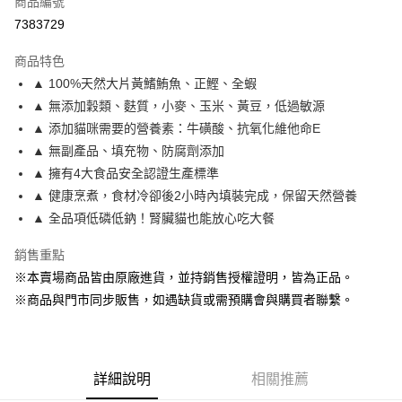
商品編號
超商取貨付款
7383729
LINE Pay
商品特色
Apple Pay
▲ 100%天然大片黃鰭鮪魚、正鰹、全蝦
▲ 無添加穀類、麩質，小麥、玉米、黃豆，低過敏源
街口支付
▲ 添加貓咪需要的營養素：牛磺酸、抗氧化維他命E
悠遊付
▲ 無副產品、填充物、防腐劑添加
▲ 擁有4大食品安全認證生產標準
Google Pay
▲ 健康烹煮，食材冷卻後2小時內填裝完成，保留天然營養
ATM付款
▲ 全品項低磷低鈉！腎臟貓也能放心吃大餐
貨到付款
銷售重點
※本賣場商品皆由原廠進貨，並持銷售授權證明，皆為正品。
運送方式
※商品與門市同步販售，如遇缺貨或需預購會與購買者聯繫。
【全家】取貨付款1500免運
每筆NT$80，滿NT$1,500(含以上)免運費
【全家】取貨1500免運
詳細說明
相關推薦
每筆NT$60，滿NT$1,500(含以上)免運費