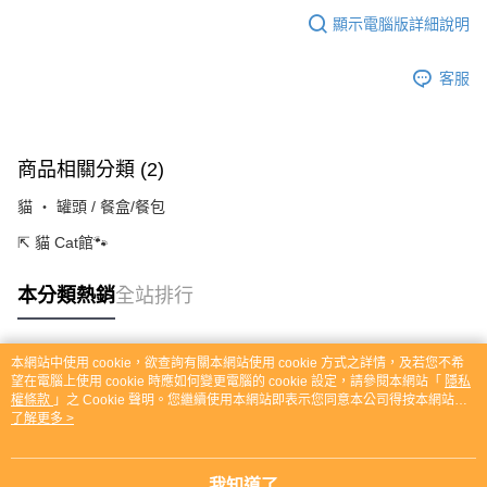
顯示電腦版詳細說明
客服
商品相關分類 (2)
貓 ‧ 罐頭 / 餐盒/餐包
⇱ 貓 Cat館🐾
本分類熱銷
全站排行
本網站中使用 cookie，欲查詢有關本網站使用 cookie 方式之詳情，及若您不希
熱門標籤
望在電腦上使用 cookie 時應如何變更電腦的 cookie 設定，請參閱本網站「
隱私
權條款
」之 Cookie 聲明。您繼續使用本網站即表示您同意本公司得按本網站使
用條款之 Cookie 聲明使用 cookie。
了解更多 >
我知道了