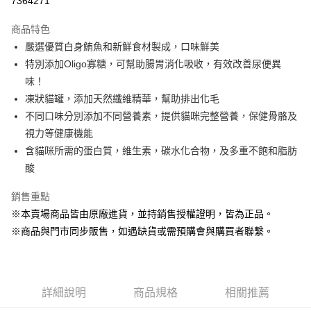
7364271
LINE Pay
商品特色
Apple Pay
嚴選優質白身鮪魚和新鮮食材製成，口味鮮美
特別添加Oligo寡糖，可幫助腸胃消化吸收，有效改善尿便異
街口支付
味！
悠遊付
凍狀貓罐，添加天然纖維精華，幫助排出化毛
不同口味分別添加不同營養素，提供貓咪完整營養，保健骨骼及
Google Pay
視力等健康機能
ATM付款
含貓咪所需的蛋白質，維生素，碳水化合物，及多重不飽和脂肪
酸
貨到付款
銷售重點
運送方式
※本賣場商品皆由原廠進貨，並持銷售授權證明，皆為正品。
【全家】取貨付款1500免運
※商品與門市同步販售，如遇缺貨或需預購會與購買者聯繫。
每筆NT$80，滿NT$1,500(含以上)免運費
【全家】取貨1500免運
每筆NT$60，滿NT$1,500(含以上)免運費
詳細說明
商品規格
相關推薦