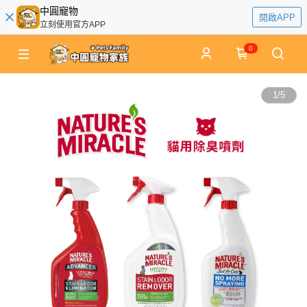
中圓寵物
開啟APP
立刻使用官方APP
0
1
/
5