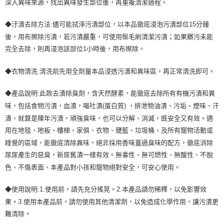
深入異味來源，找出異味發生部位後，再重複清潔過程。
◆汙漬去除方法:儘可能拭淨污漬部位，以本品徹底浸泡污漬部位15分鐘
後，用布擦除污漬，若污漬嚴重，可使用鬃毛刷清潔污漬；如果髒污未能
完全去除，則再浸泡該部位1小時後，用布擦除。
◆衣物清洗:清洗前先用全劑量本品浸透污漬和異味區，再正常清洗即可。
◆產品說明:此款去漬除臭劑，含天然酵素，能徹底去除所有有機污漬和異
味，包括食物污漬，血漬，嘔吐漬(蛋白質) ，排泄物油漬、污垢、煙味、汗
漬、就算是陳年污漬，頑強臭味，也可以分解、消滅，既安全又有效。適
用在地毯、地板、樓梯、家俱、衣物、籠藍、垃圾桶、及所有寵物活動或
睡覺的區域，能徹底清除異味，絕非採用香味蓋過臭味的配方，徹底消除
尿尿產生的惡臭，新尿舊漬一樣有效。無毒性、無可燃性、無酸性、不脫
色、不傷表面、本產品對小孩和寵物絕對安全，可安心使用。
◆使用說明:1.使用前，請先充分搖晃。2.本產品請勿稀釋，以免影響效
果。3.使用本產品前，請勿使用其他清潔劑，以免造成化學作用，讓污漬更
難清除。