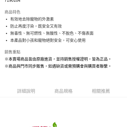
7190104
LINE Pay
商品特色
Apple Pay
有效地去除寵物的外激素
防止再度汙染，既安全又有效
街口支付
無毒性、無可燃性、無酸性、不脫色、不傷表面
悠遊付
本產品對小孩和寵物絕對安全，可安心使用
Google Pay
銷售重點
※本賣場商品皆由原廠進貨，並持銷售授權證明，皆為正品。
ATM付款
※商品與門市同步販售，如遇缺貨或需預購會與購買者聯繫。
貨到付款
運送方式
詳細說明
商品規格
相關推薦
【全家】取貨付款1500免運
每筆NT$80，滿NT$1,500(含以上)免運費
【全家】取貨1500免運
每筆NT$60，滿NT$1,500(含以上)免運費