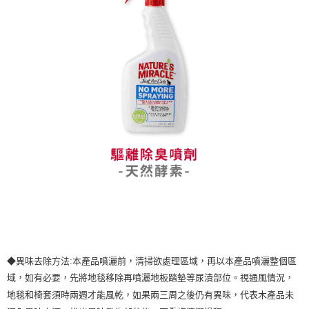
◆異味去除方法:本產品噴灑前，清掃欲處理區域，再以本產品噴灑整個區
域，如有必要，先將地毯移除再噴灑地板踏墊等尿漬部位。視通風情況，
地毯和椅套須時兩週才能風乾，如果兩三周之後仍有異味，代表木產品未