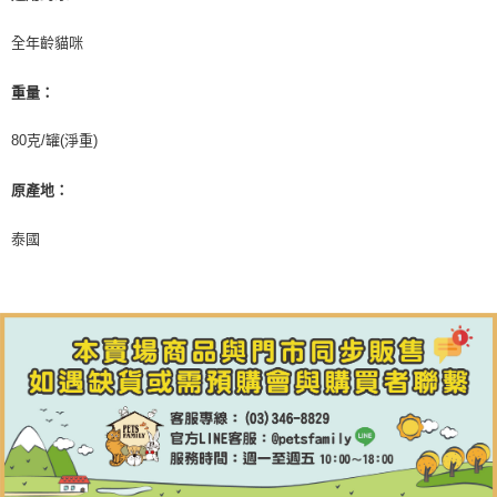
全年齡貓咪
重量：
80克/罐(淨重)
原產地：
泰國