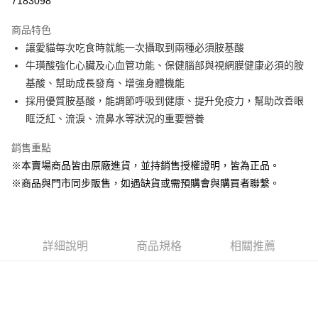
7183098
LINE Pay
商品特色
Apple Pay
讓愛貓每次吃食時就能一次攝取到兩種必須胺基酸
牛璜酸強化心臟及心血管功能、保健腦部與視網膜健康必須的胺
街口支付
基酸、幫助成長發育、增強身體機能
悠遊付
採用優質胺基酸，能調節呼吸到健康、提升免疫力，幫助改善眼
眶泛紅、流淚、流鼻水等狀況的重要營養
Google Pay
銷售重點
ATM付款
※本賣場商品皆由原廠進貨，並持銷售授權證明，皆為正品。
貨到付款
※商品與門市同步販售，如遇缺貨或需預購會與購買者聯繫。
運送方式
【全家】取貨付款1500免運
詳細說明
商品規格
相關推薦
每筆NT$80，滿NT$1,500(含以上)免運費
【全家】取貨1500免運
每筆NT$60，滿NT$1,500(含以上)免運費