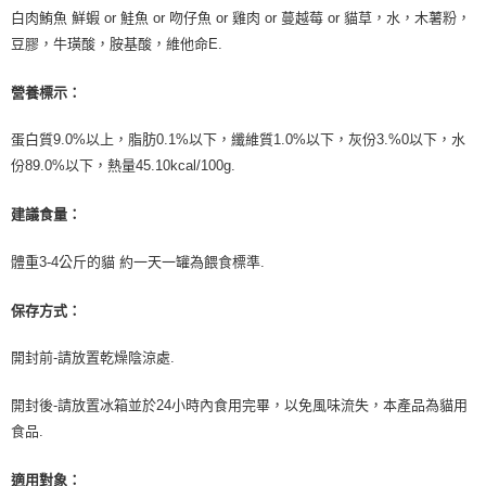
白肉鮪魚 鮮蝦 or 鮭魚 or 吻仔魚 or 雞肉 or 蔓越莓 or 貓草，水，木薯粉，
豆膠，牛璜酸，胺基酸，維他命E.
營養標示：
蛋白質9.0%以上，脂肪0.1%以下，纖維質1.0%以下，灰份3.%0以下，水
份89.0%以下，熱量45.10kcal/100g.
建議食量：
體重3-4公斤的貓 約一天一罐為餵食標準.
保存方式：
開封前-請放置乾燥陰涼處.
開封後-請放置冰箱並於24小時內食用完畢，以免風味流失，本產品為貓用
食品.
適用對象：