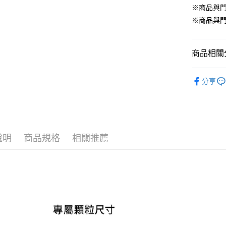
※商品與
貨到付款
※商品與
運送方式
商品相關分
【全家】取
狗 ‧ 主
每筆NT$8
分享
⇱ 犬 Dog
【全家】取
每筆NT$6
【7-11】
說明
商品規格
相關推薦
每筆NT$8
【7-11】
每筆NT$6
宅配【全館
每筆NT$8