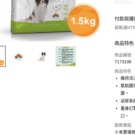
付款與運
超取滿NT$
付款方式
商品特色
信用卡一
商品編號
7173198
超商取貨
商品特色
LINE Pay
維持活
幫助腸
Apple Pay
康。
街口支付
泌尿系
量身訂
悠遊付
口。
Google Pa
銷售重點
ATM付款
※本賣場