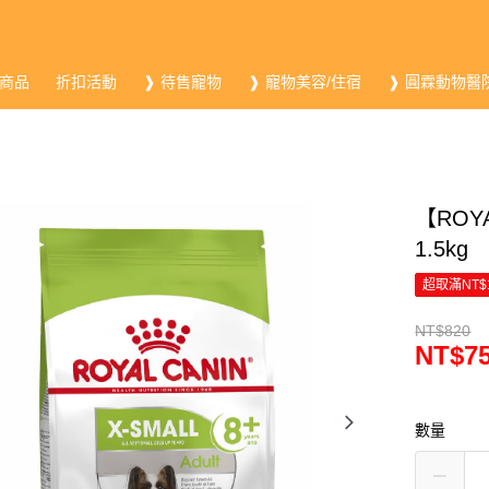
商品
折扣活動
❱ 待售寵物
❱ 寵物美容/住宿
❱ 圓霖動物醫
【ROY
1.5kg
超取滿NT$
NT$820
NT$7
數量