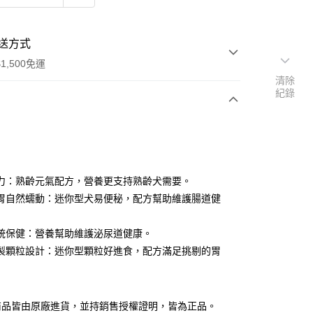
送方式
1,500免運
清除
紀錄
次付款
付款
力：熟齡元氣配方，營養更支持熟齡犬需要。
胃自然蠕動：迷你型犬易便秘，配方幫助維護腸道健
統保健：營養幫助維護泌尿道健康。
製顆粒設計：迷你型顆粒好進食，配方滿足挑剔的胃
y
商品皆由原廠進貨，並持銷售授權證明，皆為正品。