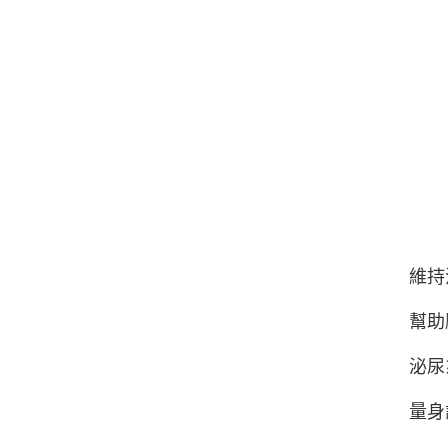
維持
幫助
泌尿
量身