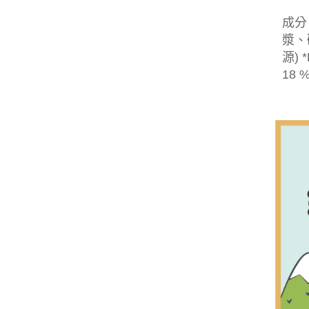
成分
漿、
源)
18 %