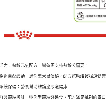
活力：熟齡元氣配方，營養更支持熟齡犬需要。
腸胃自然蠕動：迷你型犬易便秘，配方幫助維護腸道健康
系統保健：營養幫助維護泌尿道健康。
訂製顆粒設計：迷你型顆粒好進食，配方滿足挑剔的胃口