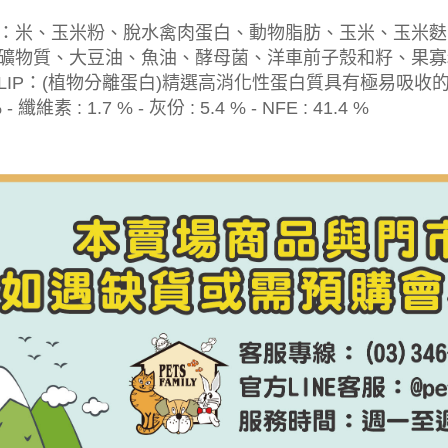
：米、玉米粉、脫水禽肉蛋白、動物脂肪、玉米、玉米麩
礦物質、大豆油、魚油、酵母菌、洋車前子殼和籽、果寡
 *LIP：(植物分離蛋白)精選高消化性蛋白質具有極易吸收的特性 
 - 纖維素 : 1.7 % - 灰份 : 5.4 % - NFE : 41.4 %