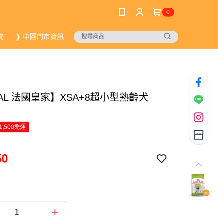
0
院
❱ 中圓門市資訊
AL 法國皇家】XSA+8超小型熟齡犬
1,500免運
50