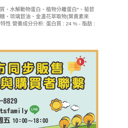
質、水解動物蛋白、植物分離蛋白*、菊苣
糖、琉璃苣油、金盞花萃取物(葉黃素來
營養成分分析: 蛋白質 : 24 % - 脂肪 :