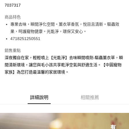
超商取貨付款
7037317
LINE Pay
商品特色
Apple Pay
專業去味，瞬間淨化空間。薰衣草香氛，悅目且清新。驅蟲效
果，呵護寵物健康。光能淨，環保又安心。
街口支付
4718251250551
悠遊付
銷售重點
Google Pay
深夜獨自在家，輕輕噴上【光能淨】去味瞬間噴劑-驅蟲薰衣草，瞬
間清新環境，讓您與毛小孩共享乾淨空氣與舒適生活。【中圓寵物
ATM付款
家族】為您打造最溫馨的家居環境。
貨到付款
運送方式
詳細說明
相關推薦
【全家】取貨付款1500免運
每筆NT$80，滿NT$1,500(含以上)免運費
【全家】取貨1500免運
每筆NT$60，滿NT$1,500(含以上)免運費