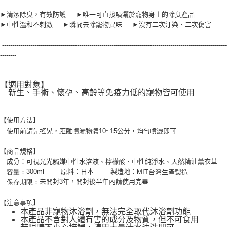
​►清潔除臭，有效防護 ►唯一可直接噴灑於寵物身上的除臭產品
►中性溫和不刺激 ►瞬間去除寵物異味 ►沒有二次汙染、二次傷害
---------------------------------------------------------------------------------------------------------------
--------
【適用對象】
新生、手術、懷孕、高齡等免疫力低的寵物皆可使用
使用方法】
【
使用前請先搖晃，距離噴灑物體10~15
公分，均勻噴灑即可
【商品規格】
成分：可視光光觸媒中性水溶液、檸檬酸、中性純淨水、天然精油薰衣草
300ml 原料：日本 製造地：
容量：
MIT
台灣生產製造
未開封3年，開封後半年內請使用完畢
保存期限：
注意事項】
【
本產品非寵物沐浴劑，無法完全取代沐浴劑功能
本產品不含對人體有害的成分及物質，但不可食用