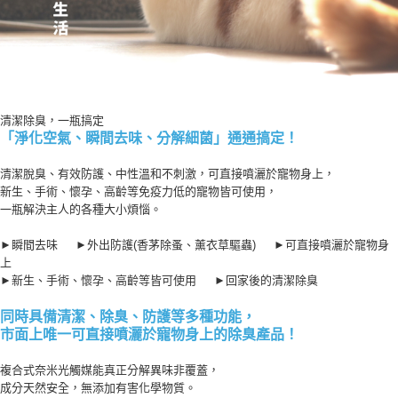
清
潔除臭，一瓶搞定
「淨化空氣、瞬間去味、分解細菌」通通搞定！
清潔脫臭、有效防護、中性溫和不刺激，可直接噴灑於寵物身上，
新生、手術、懷孕、高齡等免疫力低的寵物皆可使用，
一瓶解決主人的各種大小煩惱。
​►瞬間去味 ​►外出防護(香茅除蚤、薰衣草驅蟲) ​►可直接噴灑於寵物身
上
​►新生、手術、懷孕、高齡等皆可使用 ​►回家後的清潔除臭
同時具備清潔、除臭、防護等多種功能，
市面上唯一可直接噴灑於寵物身上的除臭產品
！
複合式奈米光觸媒能真正分解異味非覆蓋，
成分天然安全，無添加有害化學物質。