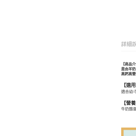
詳細
【商品介
是由羊奶
高鈣高營
【適用
適合幼/
【營養
牛奶酪蛋