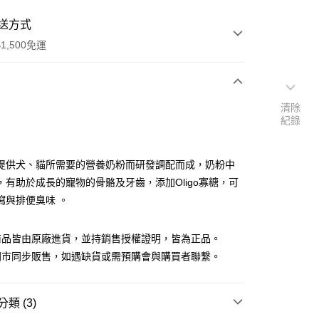
送方式
1,500免運
次付款
清除
紀錄
付款
提供犬、貓所需要的營養奶粉而研發調配而成，奶粉中
，有助於成長的寵物的骨骼及牙齒，添加Oligo寡糖，可
瀉與排便臭味 。
商品皆由原廠進貨，並持銷售授權證明，皆為正品。
門市同步販售，如遇缺貨或需預購會與購買者聯繫。
y
類 (3)