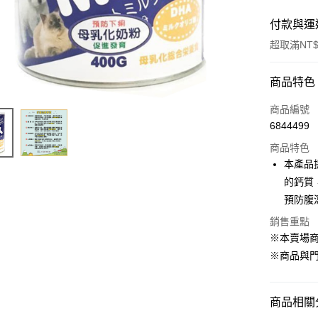
付款與運
超取滿NT$
付款方式
商品特色
信用卡一
商品編號
6844499
超商取貨
商品特色
LINE Pay
本產品
的鈣質
Apple Pay
預防腹
街口支付
銷售重點
※本賣場
悠遊付
※商品與
Google Pa
ATM付款
商品相關分
貨到付款