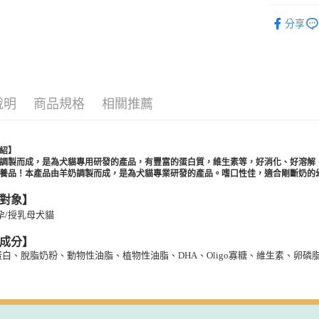
寵物 ‧ 
分享
⇱ 犬 Dog
運送方式
⇱ 貓 Cat館
【全家】取
每筆NT$8
說明
商品規格
相關推薦
【全家】取
每筆NT$6
紹】
調製而成，是為犬貓專用研發的產品，有豐富的蛋白質，維生素等，好消化、好溶解
【7-11】
養品！本產品由羊奶調製而成，是為犬貓專業研發的產品。嗜口性佳，適合剛斷奶的
每筆NT$8
對象】
【7-11】
孕/授乳母犬貓
每筆NT$6
成分】
宅配【全館
白、脫脂奶粉、動物性油脂、植物性油脂、DHA、Oligo寡糖、維生素、卵磷
每筆NT$8
【宅配-貨