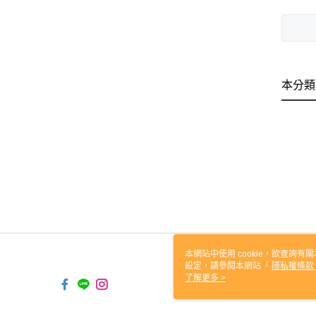
本分類
本網站中使用 cookie，欲查詢有關
設定，請參閱本網站「
隱私權條款
使用 cookie。
了解更多 >