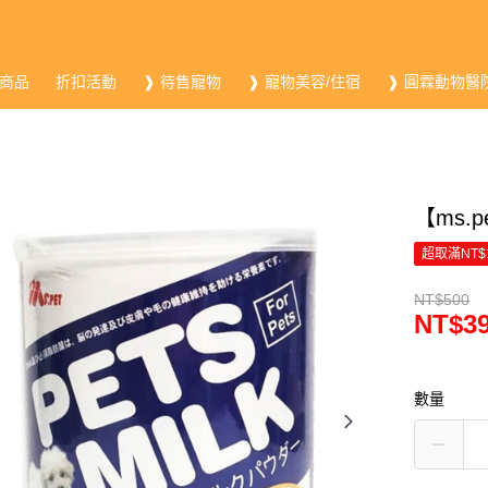
商品
折扣活動
❱ 待售寵物
❱ 寵物美容/住宿
❱ 圓霖動物醫
【ms.
超取滿NT$
NT$500
NT$3
數量