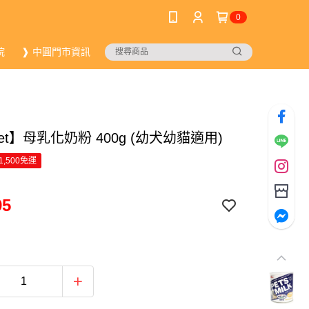
0
院
❱ 中圓門市資訊
pet】母乳化奶粉 400g (幼犬幼貓適用)
1,500免運
95