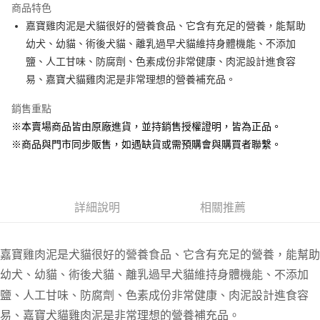
商品特色
Apple Pay
嘉寶雞肉泥是犬貓很好的營養食品、它含有充足的營養，能幫助
幼犬、幼貓、術後犬貓、離乳過早犬貓維持身體機能、不添加
街口支付
鹽、人工甘味、防腐劑、色素成份非常健康、肉泥設計進食容
悠遊付
易、嘉寶犬貓雞肉泥是非常理想的營養補充品。
Google Pay
銷售重點
※本賣場商品皆由原廠進貨，並持銷售授權證明，皆為正品。
ATM付款
※商品與門市同步販售，如遇缺貨或需預購會與購買者聯繫。
貨到付款
運送方式
詳細說明
相關推薦
【全家】取貨付款1500免運
每筆NT$80，滿NT$1,500(含以上)免運費
嘉寶雞肉泥是犬貓很好的營養食品、它含有充足的營養，能幫助
【全家】取貨1500免運
幼犬、幼貓、術後犬貓、離乳過早犬貓維持身體機能、不添加
每筆NT$60，滿NT$1,500(含以上)免運費
鹽、人工甘味、防腐劑、色素成份非常健康、肉泥設計進食容
【7-11】取貨付款1500免運
易、嘉寶犬貓雞肉泥是非常理想的營養補充品。