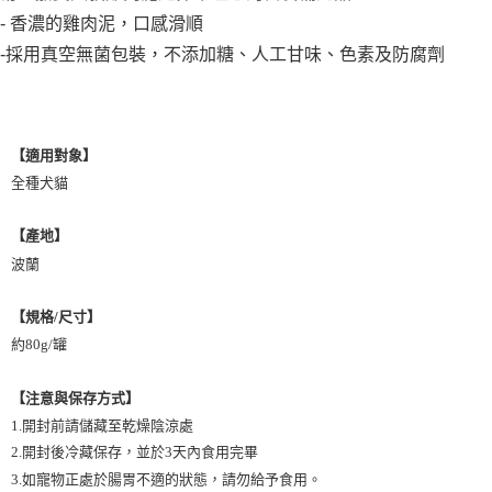
每筆NT$80，滿NT$1,500(含以上)免運費
- 香濃的雞肉泥，口感滑順
【7-11】取貨1500免運
-採用真空無菌包裝，不添加糖、人工甘味、色素及防腐劑
每筆NT$60，滿NT$1,500(含以上)免運費
宅配【全館滿1500免運】
每筆NT$85，滿NT$1,500(含以上)免運費
【適用對象】
全種犬貓
【宅配-貨到付款】1500免運
每筆NT$115，滿NT$1,500(含以上)免運費
【產地】
波蘭
【規格/尺寸】
約80g/罐
【注意與保存方式】
1.開封前請儲藏至乾燥陰涼處
2.開封後冷藏保存，並於3天內食用完畢
3.如寵物正處於腸胃不適的狀態，請勿給予食用。