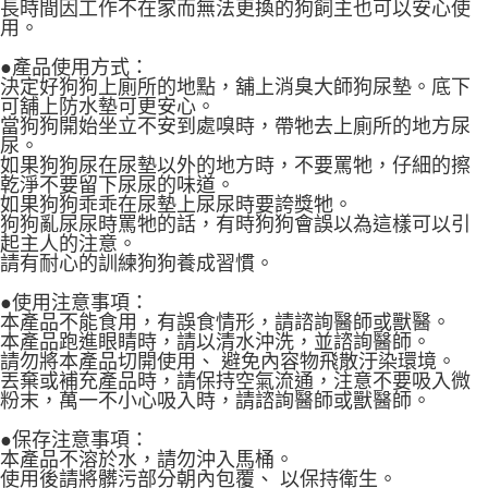
長時間因工作不在家而無法更換的狗飼主也可以安心使
用。
●產品使用方式：
決定好狗狗上廁所的地點，舖上消臭大師狗尿墊。底下
可舖上防水墊可更安心。
當狗狗開始坐立不安到處嗅時，帶牠去上廁所的地方尿
尿。
如果狗狗尿在尿墊以外的地方時，不要罵牠，仔細的擦
乾淨不要留下尿尿的味道。
如果狗狗乖乖在尿墊上尿尿時要誇獎牠。
狗狗亂尿尿時罵牠的話，有時狗狗會誤以為這樣可以引
起主人的注意。
請有耐心的訓練狗狗養成習慣。
●使用注意事項：
本產品不能食用，有誤食情形，請諮詢醫師或獸醫。
本產品跑進眼睛時，請以清水沖洗，並諮詢醫師。
請勿將本產品切開使用、 避免內容物飛散汙染環境。
丟棄或補充產品時，請保持空氣流通，注意不要吸入微
粉末，萬一不小心吸入時，請諮詢醫師或獸醫師。
●保存注意事項：
本產品不溶於水，請勿沖入馬桶。
使用後請將髒污部分朝內包覆、 以保持衛生。