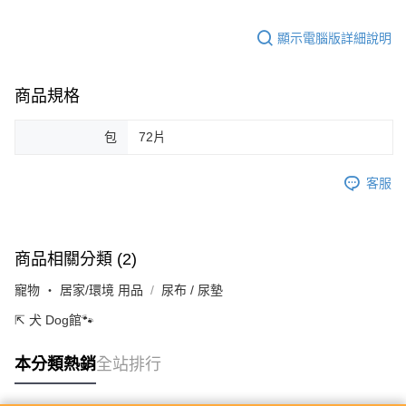
顯示電腦版詳細說明
商品規格
包
72片
客服
商品相關分類 (2)
寵物 ‧ 居家/環境 用品
尿布 / 尿墊
⇱ 犬 Dog館🐾
本分類熱銷
全站排行