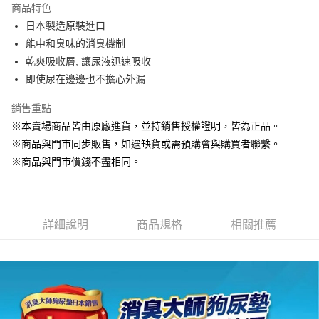
商品特色
Apple Pay
日本製造原裝進口
能中和臭味的消臭機制
街口支付
乾爽吸收層, 讓尿液迅速吸收
悠遊付
即使尿在邊邊也不擔心外漏
Google Pay
銷售重點
※本賣場商品皆由原廠進貨，並持銷售授權證明，皆為正品。
ATM付款
※商品與門市同步販售，如遇缺貨或需預購會與購買者聯繫。
貨到付款
※商品與門市價錢不盡相同。
運送方式
【全家】取貨付款1500免運
詳細說明
商品規格
相關推薦
每筆NT$80，滿NT$1,500(含以上)免運費
【全家】取貨1500免運
每筆NT$60，滿NT$1,500(含以上)免運費
【7-11】取貨付款1500免運