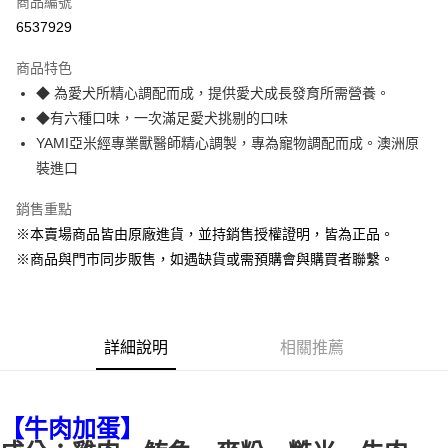
商品編號
超商取貨付款
6537929
LINE Pay
商品特色
Apple Pay
◆ 為愛犬所精心調配而成，提供愛犬成長發育所需營養。
◆有六種口味，一次滿足愛犬挑剔的口味
街口支付
YAMI亞米經專業獸醫師精心調製，專為寵物調配而成。澳洲原
悠遊付
裝進口
Google Pay
銷售重點
※本賣場商品皆由原廠進貨，並持銷售授權證明，皆為正品。
ATM付款
※商品與門市同步販售，如遇缺貨或需預購會與購買者聯繫。
貨到付款
運送方式
詳細說明
相關推薦
【全家】取貨付款1500免運
每筆NT$80，滿NT$1,500(含以上)免運費
【全家】取貨1500免運
【牛肉加蛋】
每筆NT$60，滿NT$1,500(含以上)免運費