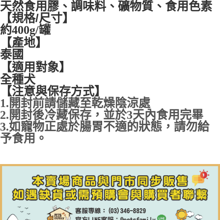
天然食用膠、
調味料、礦物質、食用色素
【規格/尺寸】
約400g/罐
【產地】
泰國
【適用對象】
全種犬
【注意與保存方式】
1.開封前請儲藏至乾燥陰涼處
2.開封後冷藏保存，並於3天內食用完畢
3.如寵物正處於腸胃不適的狀態，請勿給
予食用。