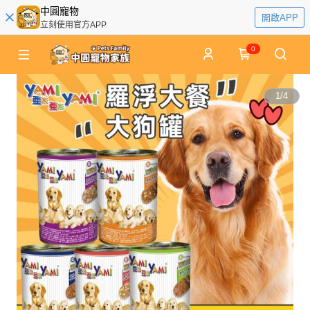
中圓寵物
開啟APP
立刻使用官方APP
0
1
/
4