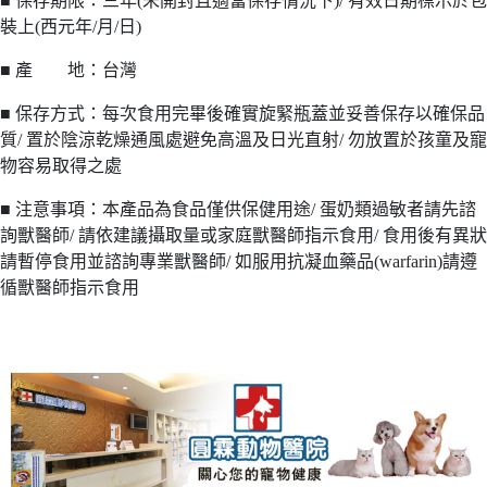
■ 保存期限：三年(未開封且適當保存情況下)/ 有效日期標示於包
裝上(西元年/月/日)
■ 產 地：台灣
■ 保存方式：每次食用完畢後確實旋緊瓶蓋並妥善保存以確保品
質/ 置於陰涼乾燥通風處避免高溫及日光直射/ 勿放置於孩童及寵
物容易取得之處
■ 注意事項：本產品為食品僅供保健用途/ 蛋奶類過敏者請先諮
詢獸醫師/ 請依建議攝取量或家庭獸醫師指示食用/ 食用後有異狀
請暫停食用並諮詢專業獸醫師/ 如服用抗凝血藥品(warfarin)請遵
循獸醫師指示食用