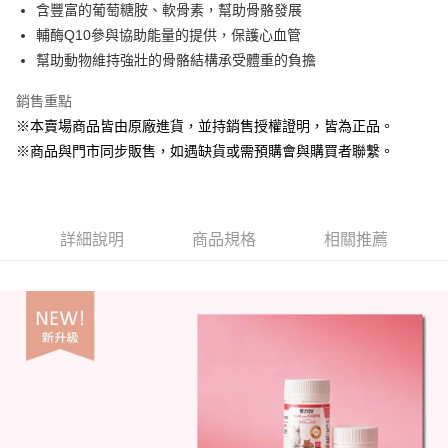
Apple Pay
含豐富的葡萄糖胺、軟骨素，幫助骨骼發展
輔酶Q10參與協助能量的提供，保護心血管
街口支付
幫助動物維持強壯的骨骼結構承受體重的負擔
悠遊付
銷售重點
Google Pay
※本賣場商品皆由原廠進貨，並持銷售授權證明，皆為正品。
※商品與門市同步販售，如遇缺貨或需預購會與購買者聯繫。
ATM付款
貨到付款
運送方式
詳細說明
商品規格
相關推薦
【全家】取貨付款1500免運
每筆NT$80，滿NT$1,500(含以上)免運費
【全家】取貨1500免運
每筆NT$60，滿NT$1,500(含以上)免運費
【7-11】取貨付款1500免運
每筆NT$80，滿NT$1,500(含以上)免運費