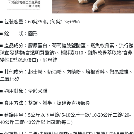
■ 包裝容量：60錠/30錠 (每錠1.3g±5%)
■ 錠 狀：圓形
■ 產品成分：膠原蛋白、葡萄糖胺鹽酸鹽、鯊魚軟骨素、流行鏈
球菌發酵物(含透明質酸鈉)、輔酵素Q10、雞胸軟骨萃取物(含非
變性II型膠原蛋白)、酵母鋅
■ 其他成分：起士粉、奶油粉、肉精粉、培根香料、微晶纖維、
二氧化矽
■ 適用對象：全齡犬貓
■ 食用方法：整錠、剝半、搗碎後直接餵食
■ 建議用量：5公斤以下半錠/ 5-10公斤一錠/ 10-20公斤二錠/ 20-
40公斤三錠/ 40公斤以上四錠(每日)