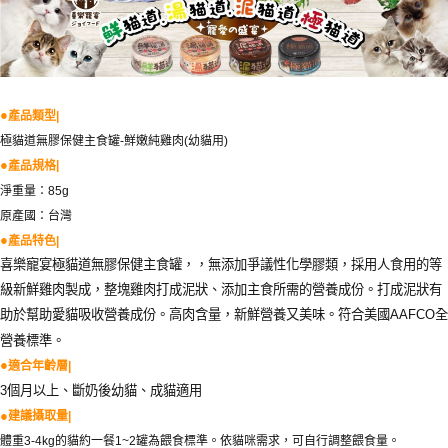
【7-11】取貨付款1500免運
每筆NT$80，滿NT$1,500(含以上)免運費
【7-11】取貨1500免運
●
產品類型
|
每筆NT$60，滿NT$1,500(含以上)免運費
極貓道無膠保健主食罐
鮮嫩純雞肉
幼貓用
-
(
)
宅配【全館滿1500免運】
●
|
產品規格
每筆NT$85，滿NT$1,500(含以上)免運費
淨重量：
85g
原產國：台灣
【宅配-貨到付款】1500免運
●
產品特色
|
每筆NT$115，滿NT$1,500(含以上)免運費
喜樂寵宴極貓道無膠保健主食罐，，無添加爭議性化學膠類，採用人食用的等
級新鮮雞肉製成，整塊雞肉打成泥狀、添加主食所需的營養成份。打成泥狀有
助於幫助愛貓吸收營養成份。高肉含量，新鮮營養又美味。符合美國
全
AAFCO
營養標準。
●
適合年齡層
|
個月以上、斷奶後幼貓、成貓適用
3
●
建議攝取量
|
體重
的貓約一餐
罐為餵食標準。依貓咪需求，可自行調整餵食量。
3-4kg
1~2