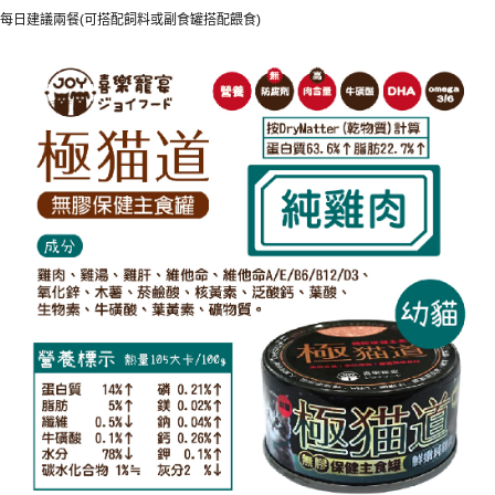
每日建議兩餐
可搭配飼料或副食罐搭配餵食
(
)