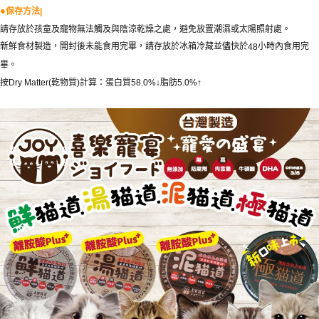
●
保存方法
|
請存放於孩童及寵物無法觸及與陰涼乾燥之處，避免放置潮濕或太陽照射處。
新鮮食材製造，開封後未能食用完畢，請存放於冰箱冷藏並儘快於
小時內食用完
48
畢。
按
乾物質
計算：蛋白質
脂肪
Dry Matter(
)
58.0%↓
5.0%↑