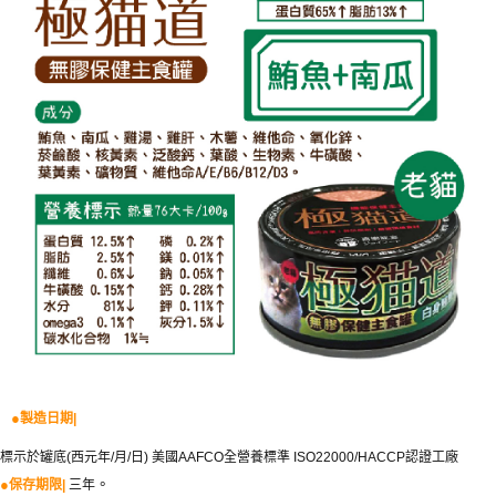
●
製造日期
|
標示於罐底
西元年
月
日
美國
全營養標準
認證工廠
(
/
/
)
AAFCO
ISO22000/HACCP
●
。
三年
保存期限
|