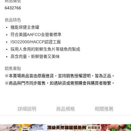
商品編號
超商取貨付款
6432766
LINE Pay
商品特色
Apple Pay
機能保健主食罐
符合美國AAFCO全營養標準
街口支付
ISO22000/HACCP認證工廠
悠遊付
採用人食用的新鮮生魚片等級魚肉製成
高含肉量，新鮮營養又美味
Google Pay
銷售重點
ATM付款
※本賣場商品皆由原廠進貨，並持銷售授權證明，皆為正品。
貨到付款
※商品與門市同步販售，如遇缺貨或需預購會與購買者聯繫。
運送方式
【全家】取貨付款1500免運
詳細說明
商品規格
相關推薦
每筆NT$80，滿NT$1,500(含以上)免運費
【全家】取貨1500免運
每筆NT$60，滿NT$1,500(含以上)免運費