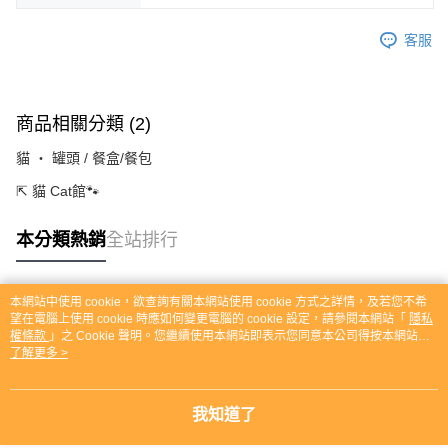
客服
商品相關分類 (2)
貓 ‧ 罐頭 / 餐盒/餐包
⇱ 貓 Cat館🐾
本分類熱銷
全站排行
本網站中使用 cookie，欲查詢有關本網站使用 cookie 方式之詳情，及若您不希
熱門標籤
望在電腦上使用 cookie 時應如何變更電腦的 cookie 設定，請參閱本網站「
隱私
權條款
」之 Cookie 聲明。您繼續使用本網站即表示您同意本公司得按本網站使
用條款之 Cookie 聲明使用 cookie。
了解更多 >
我知道了