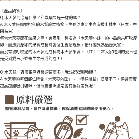
【產品問答】
Q 木天蓼到底是什麼？和蟲癭果是一樣的嗎？
A 木天蓼是獼猴桃科的木質籐本植物，生長於東北中高海拔山林中（日本、中
國為主），
每當木天蓼開花結果之際，會吸引一種名為「木天蓼小蜂」的小蟲前來叮咬產
卵，而遭到產卵的果實成長時會發生蟲癭現象，最終變異為蟲癭果實，
而沒有被叮咬過的木天蓼則成長為木天蓼果實。（註：平常大家吃到的愛玉也
是受到愛玉小蜂寄生才形成的喔！）
Q 木天蓼／蟲癭果產品種類這麼多，我該選擇哪種呢？
A 木天蓼的每個部位所含「木天蓼內酯」、「獼猴桃鹼」濃度不同，通常濃度
越高越能吸引貓咪，但每隻貓咪還是會有偏好差異喔！