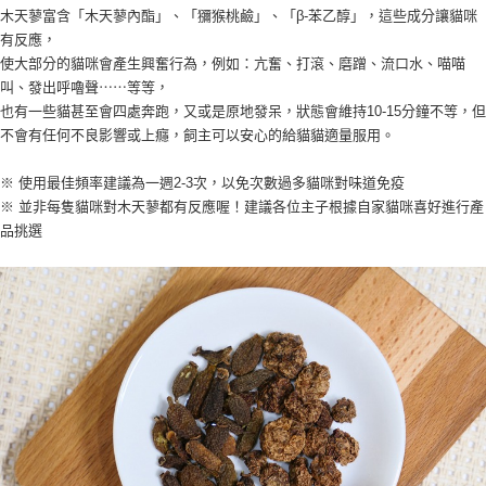
木天蓼富含「木天蓼內酯」、「獼猴桃鹼」、「β-苯乙醇」，這些成分讓貓咪
有反應，
使大部分的貓咪會產生興奮行為，例如：亢奮、打滾、磨蹭、流口水、喵喵
叫、發出呼嚕聲⋯⋯等等，
也有一些貓甚至會四處奔跑，又或是原地發呆，狀態會維持10-15分鐘不等，但
不會有任何不良影響或上癮，飼主可以安心的給貓貓適量服用。
※ 使用最佳頻率建議為一週2-3次，以免次數過多貓咪對味道免疫
※ 並非每隻貓咪對木天蓼都有反應喔！建議各位主子根據自家貓咪喜好進行產
品挑選