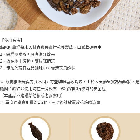
【使用方法】
貓咪旺農場將木天蓼蟲癭果實烘乾後製成，口感軟硬適中
1・給貓咪啃咬，具有潔牙效果
2・放在地上滾動，讓貓咪把玩
3・添加於玩具或鈴鐺球中，增添玩具趣味
※ 每隻貓咪玩耍方式不同，有些貓咪喜歡啃咬，由於木天蓼果實為顆粒狀，建
議飼主給貓咪使用時在一旁觀看，確保貓咪啃咬時的安全喔
（本產品不建議給幼貓或老貓食用）
※ 單次建議食用量為1-2顆，開封後請放置於乾燥陰涼處