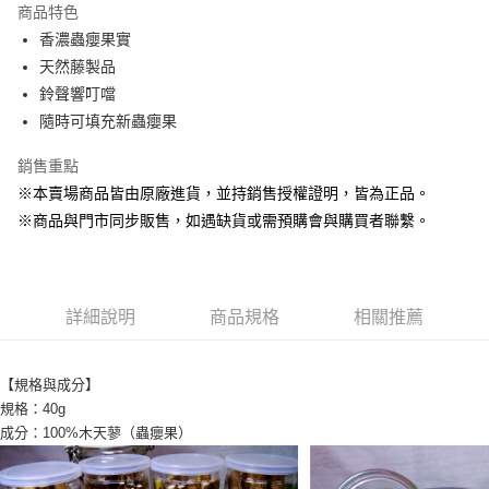
商品特色
Apple Pay
香濃蟲癭果實
天然藤製品
街口支付
鈴聲響叮噹
悠遊付
隨時可填充新蟲癭果
Google Pay
銷售重點
※本賣場商品皆由原廠進貨，並持銷售授權證明，皆為正品。
ATM付款
※商品與門市同步販售，如遇缺貨或需預購會與購買者聯繫。
貨到付款
運送方式
詳細說明
商品規格
相關推薦
【全家】取貨付款1500免運
每筆NT$80，滿NT$1,500(含以上)免運費
【規格與成分】
【全家】取貨1500免運
規格：40g
每筆NT$60，滿NT$1,500(含以上)免運費
成分：100%木天蓼（蟲癭果）
【7-11】取貨付款1500免運