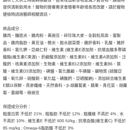
提供清新飲用水！寵物的營養需求會隨著年齡增長而改變，請於寵物
健檢時諮詢醫師相關資訊。
商品成分：
雞肉、釀造米、雞肉粉、黃豌豆、碎珍珠大麥、全穀粒高粱、蛋製
品、雞肉脂肪、黃豆油、糙米、脫水甜菜漿、雞肝香料、乳酸、豬肝
香料、氯化鉀、亞麻仁籽、維生素 (維生素E添加劑、抗壞血酸多聚磷
酸酯(維生素C來源)、菸鹼酸添加劑、維生素B1、維生素A添加劑、泛
酸鈣、核黃素添加劑、生物素、維生素B12添加劑、維生素B6、葉
酸、維生素D3添加劑)、碘鹽、氯化膽鹼、牛磺酸、礦物質 (硫酸亞
鐵、氧化鋅、硫酸銅、氧化錳、碘酸鈣、亞硒酸鈉)、添加綜合維生素
E類以保鮮、燕麥纖維、天然香料、β-胡蘿蔔素、蘋果、青花菜、胡蘿
蔔、蔓越莓、綠豌豆
保證成分分析：
粗蛋白質 不低於 21% ; 粗脂肪 不低於 12% ; 粗纖維 不高於 4% ; 水
不高於 10% ; 維生素E 不低於 600 IU/kg ; 抗壞血酸(維生素C) 不低於
85 mg/kg ; Omega-6脂肪酸 不低於 3%