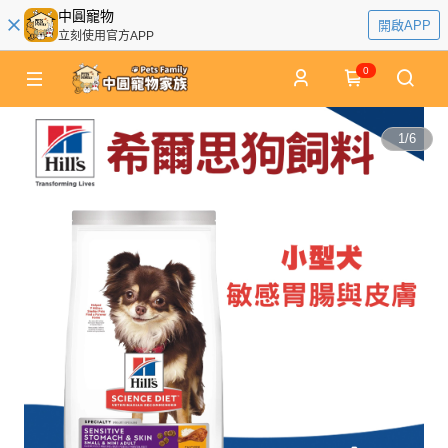
中圓寵物
開啟APP
立刻使用官方APP
0
1
/
6