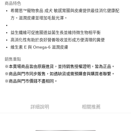
商品特色
Apple Pay
希爾思™寵物食品 成犬 敏感胃腸與皮膚提供最佳消化健康配
方。滋潤皮膚並增加毛髮光澤。
街口支付
悠遊付
益生纖維可促進腸道益菌生長並維持微生物相平衡
高消化性有助於良好營養吸收並形成方便清理的糞便
Google Pay
維生素 E 與 Omega-6 滋潤皮膚
ATM付款
銷售重點
貨到付款
※本賣場商品皆由原廠進貨，並持銷售授權證明，皆為正品。
※商品與門市同步販售，如遇缺貨或需預購會與購買者聯繫。
運送方式
※商品與門市價錢不盡相同。
【全家】取貨付款1500免運
每筆NT$80，滿NT$1,500(含以上)免運費
【全家】取貨1500免運
詳細說明
相關推薦
每筆NT$60，滿NT$1,500(含以上)免運費
【7-11】取貨付款1500免運