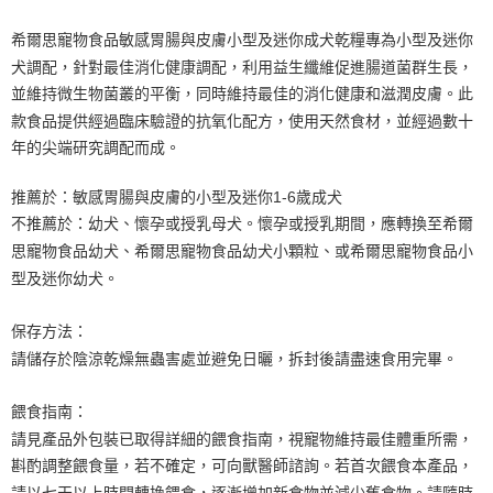
希爾思寵物食品敏感胃腸與皮膚小型及迷你成犬乾糧專為小型及迷你
犬調配，針對最佳消化健康調配，利用益生纖維促進腸道菌群生長，
並維持微生物菌叢的平衡，同時維持最佳的消化健康和滋潤皮膚。此
款食品提供經過臨床驗證的抗氧化配方，使用天然食材，並經過數十
年的尖端研究調配而成。
推薦於：敏感胃腸與皮膚的小型及迷你1-6歲成犬
不推薦於：幼犬、懷孕或授乳母犬。懷孕或授乳期間，應轉換至希爾
思寵物食品幼犬、希爾思寵物食品幼犬小顆粒、或希爾思寵物食品小
型及迷你幼犬。
保存方法：
請儲存於陰涼乾燥無蟲害處並避免日曬，拆封後請盡速食用完畢。
餵食指南：
請見產品外包裝已取得詳細的餵食指南，視寵物維持最佳體重所需，
斟酌調整餵食量，若不確定，可向獸醫師諮詢。若首次餵食本產品，
請以七天以上時間轉換餵食，逐漸增加新食物並減少舊食物。請隨時