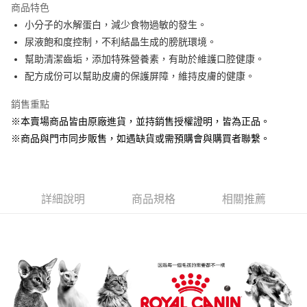
商品特色
Apple Pay
小分子的水解蛋白，減少食物過敏的發生。
尿液飽和度控制，不利結晶生成的膀胱環境。
街口支付
幫助清潔齒垢，添加特殊營養素，有助於維護口腔健康。
悠遊付
配方成份可以幫助皮膚的保護屏障，維持皮膚的健康。
Google Pay
銷售重點
※本賣場商品皆由原廠進貨，並持銷售授權證明，皆為正品。
ATM付款
※商品與門市同步販售，如遇缺貨或需預購會與購買者聯繫。
貨到付款
運送方式
詳細說明
商品規格
相關推薦
【全家】取貨付款1500免運
每筆NT$80，滿NT$1,500(含以上)免運費
【全家】取貨1500免運
每筆NT$60，滿NT$1,500(含以上)免運費
【7-11】取貨付款1500免運