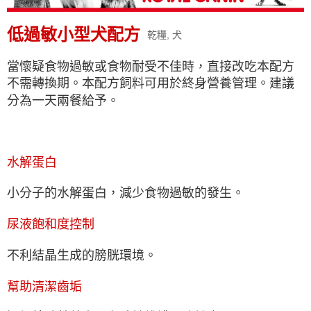
每筆NT$80，滿NT$1,500(含以上)免運費
【7-11】取貨1500免運
低過敏小型犬配方
乾糧, 犬
每筆NT$60，滿NT$1,500(含以上)免運費
當懷疑食物過敏或食物耐受不佳時，直接改吃本配方
宅配【全館滿1500免運】
不需轉換期。本配方飼料可用於終身營養管理。建議
每筆NT$85，滿NT$1,500(含以上)免運費
分為一天兩餐給予。
【宅配-貨到付款】1500免運
每筆NT$115，滿NT$1,500(含以上)免運費
水解蛋白
小分子的水解蛋白，減少食物過敏的發生。
尿液飽和度控制
不利結晶生成的膀胱環境。
幫助清潔齒垢