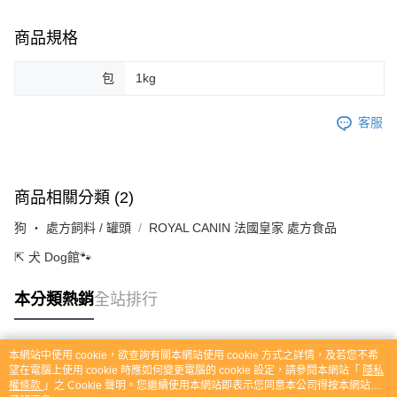
商品規格
包
1kg
客服
商品相關分類 (2)
狗 ‧ 處方飼料 / 罐頭
ROYAL CANIN 法國皇家 處方食品
⇱ 犬 Dog館🐾
本分類熱銷
全站排行
本網站中使用 cookie，欲查詢有關本網站使用 cookie 方式之詳情，及若您不希
熱門標籤
望在電腦上使用 cookie 時應如何變更電腦的 cookie 設定，請參閱本網站「
隱私
權條款
」之 Cookie 聲明。您繼續使用本網站即表示您同意本公司得按本網站使