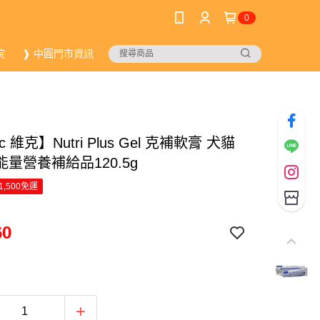
0
院
❱ 中圓門市資訊
ac 維克】Nutri Plus Gel 克補軟膏 犬貓
量營養補給品120.5g
1,500免運
60