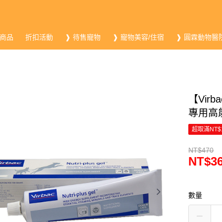
商品
折扣活動
❱ 待售寵物
❱ 寵物美容/住宿
❱ 圓霖動物醫
【Virb
專用高能
超取滿NT$
NT$470
NT$3
數量