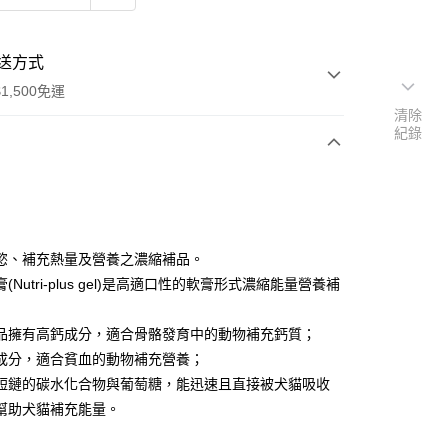
送方式
1,500免運
清除
紀錄
次付款
付款
慾、補充熱量及營養之濃縮補品。
(Nutri-plus gel)是高適口性的軟膏形式濃縮能量營養補
品擁有高鈣成分，適合骨骼發育中的動物補充鈣質；
成分，適合貧血的動物補充營養；
短鏈的碳水化合物與葡萄糖，能迅速且直接被犬貓吸收
y
幫助犬貓補充能量。