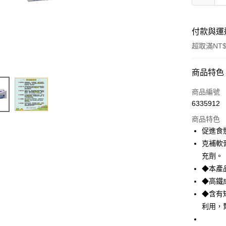
付款與運
超取滿NT$
付款方式
商品特色
信用卡一
商品編號
6335912
超商取貨
商品特色
LINE Pay
促進食
克補軟膏
Apple Pay
充劑。
街口支付
◆本產
◆高鐵
悠遊付
◆含有
Google Pa
利用，
ATM付款