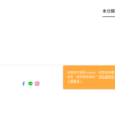
本分類
本網站中使用 cookie，欲查詢有關
設定，請參閱本網站「
隱私權條款
使用 cookie。
了解更多 >