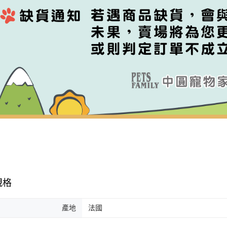
規格
產地
法國