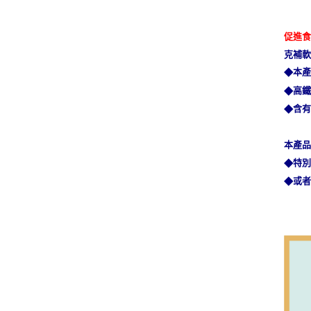
促進
克補軟
本
◆
高
◆
含
◆
本產
特
◆
或
◆