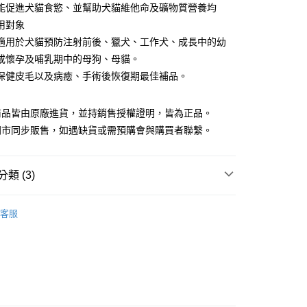
能促進犬貓食慾、並幫助犬貓維他命及礦物質營養均
用對象
適用於犬貓預防注射前後、獵犬、工作犬、成長中的幼
或懷孕及哺乳期中的母狗、母貓。
保健皮毛以及病癒、手術後恢復期最佳補品。
貨付款1500免運
0，滿NT$1,500(含以上)免運費
商品皆由原廠進貨，並持銷售授權證明，皆為正品。
門市同步販售，如遇缺貨或需預購會與購買者聯繫。
貨1500免運
0，滿NT$1,500(含以上)免運費
類 (3)
取貨付款1500免運
0，滿NT$1,500(含以上)免運費
營養保健品
客服
取貨1500免運
館🐾
0，滿NT$1,500(含以上)免運費
🐾
滿1500免運】
5，滿NT$1,500(含以上)免運費