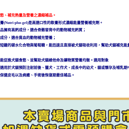
【宅配-貨
每筆NT$1
食慾、補充熱量及營養之濃縮補品。
膏(Nutri-plus gel)是高適口性的軟膏形式濃縮能量營養補充劑。
產品擁有高鈣成分，適合骨骼發育中的動物補充鈣質；
鐵成分，適合貧血的動物補充營養；
有短鏈的碳水化合物與葡萄糖，能迅速且直接被犬貓吸收利用，幫助犬貓補充能
品能促進犬貓食慾、並幫助犬貓維他命及礦物質營養均衡。適用對象
別適用於犬貓預防注射前後、獵犬、工作犬、成長中的幼犬、貓或懷孕及哺乳期
者保健皮毛以及病癒、手術後恢復期最佳補品。