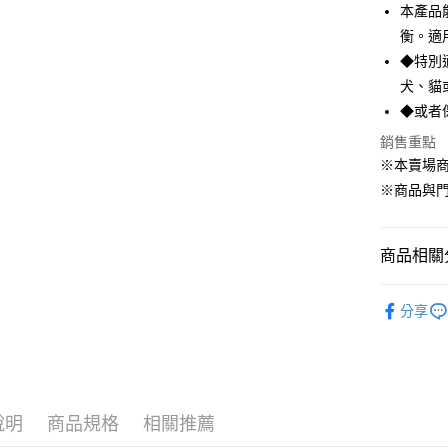
本產品
貨到付款
衡。適
◆特別
犬、貓
運送方式
◆或者
【全家】取
銷售重點
每筆NT$8
※本賣場
※商品與
【全家】取
每筆NT$6
商品相關分
【7-11】
每筆NT$8
寵物 ‧ 
分享
【7-11】
⇱ 犬 Dog
每筆NT$6
⇱ 貓 Cat館
宅配【全館
每筆NT$8
說明
商品規格
相關推薦