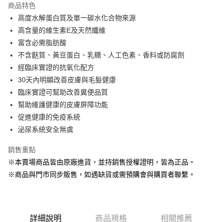
商品特色
Apple Pay
高度水解蛋白質及單一碳水化合物來源
高含量的維生素E及天然纖維
街口支付
富含必需脂肪酸
悠遊付
不含麩質、黃豆蛋白、乳糖、人工色素、香料或防腐劑
經臨床實證的抗氧化配方
Google Pay
30天內明顯改善皮膚與毛髮健康
ATM付款
臨床實證可幫助改善糞便品質
幫助維護健康的皮膚屏障功能
貨到付款
促進健康的免疫系統
泌尿系統安全無虞
運送方式
【全家】取貨付款1500免運
銷售重點
每筆NT$80，滿NT$1,500(含以上)免運費
※本賣場商品皆由原廠進貨，並持銷售授權證明，皆為正品。
※商品與門市同步販售，如遇缺貨或需預購會與購買者聯繫。
【全家】取貨1500免運
每筆NT$60，滿NT$1,500(含以上)免運費
【7-11】取貨付款1500免運
詳細說明
商品規格
相關推薦