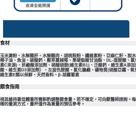
食材
玉米澱粉、水解雞肝、水解雞肉、胡桃殼粉、纖維素粉、亞麻仁籽、脫水
椰子油、魚油、碳酸鈣、壓萃蔓越莓、單硬脂酸甘油酯、DL-蛋胺酸、氯
素C來源)、菸鹼酸添加劑、硝酸硫胺(維生素B1)、泛酸鈣、維生素A添
酸、維生素D3添加劑）、左旋色胺酸、氯化膽鹼、礦物質(硫酸亞鐵、
維生素E類以保鮮、天然香料、β-胡蘿蔔素
餵食指南
視其維持最佳體重所需斟酌調整餵食量。若不確定，可向獸醫師諮詢。每
確的量測方式，量杯僅作為重量的預估參考。