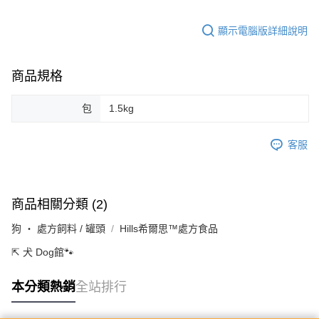
顯示電腦版詳細說明
商品規格
包
1.5kg
客服
商品相關分類 (2)
狗 ‧ 處方飼料 / 罐頭
Hills希爾思™處方食品
⇱ 犬 Dog館🐾
本分類熱銷
全站排行