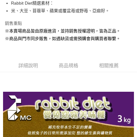
Apple Pay
Rabbit Diet精選素材：
米、大豆、苜蓿草、蘋果或覆盆苺或野苺、亞麻籽。
街口支付
銷售重點
悠遊付
※本賣場商品皆由原廠進貨，並持銷售授權證明，皆為正品。
Google Pay
※商品與門市同步販售，如遇缺貨或需預購會與購買者聯繫。
ATM付款
貨到付款
詳細說明
商品規格
相關推薦
運送方式
【全家】取貨付款1500免運
每筆NT$80，滿NT$1,500(含以上)免運費
【全家】取貨1500免運
每筆NT$60，滿NT$1,500(含以上)免運費
【7-11】取貨付款1500免運
每筆NT$80，滿NT$1,500(含以上)免運費