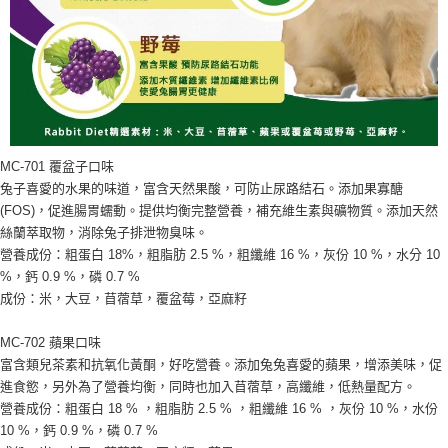
MC-701 覆盆子口味
兔子喜愛的水果的味道，富含天然果酸，可防止尿路結石。添加果寡醣
(FOS)，促進腸胃蠕動。提供均衡完整營養，補充維生素與礦物質。添加天然
絲蘭萃取物，消除兔子排泄物臭味。
營養成份：粗蛋白 18%，粗脂肪 2.5 %，粗纖維 16 %，灰份 10 %，水分 10
%，鈣 0.9 %，磷 0.7 %
成份：米，大豆，苜蓿草，覆盆莓，亞麻籽
MC-702 蘋果口味
富含類兒茶素和抗氧化黃酮，好吃營養。添加兔兔喜愛的蘋果，增添美味，促
進食慾，另外為了營養均衡，同時也加入苜蓿草，高纖維，低熱量配方。
營養成份：粗蛋白 18 % ，粗脂肪 2.5 % ，粗纖維 16 % ，灰份 10 %，水份
10 %，鈣 0.9 %，磷 0.7 %