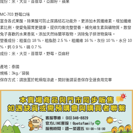
成份：米，大豆，苜蓿草，亞麻籽，蘋果
MC-703 野莓口味
富含各式果酸，除果酸可防止尿路結石功能外，更添加木質纖維素，增加纖維
素比例，使愛兔腸胃更健康。提供均衡完整營養，補充維生素與礦物質。散發
兔子喜歡的水果香氣。添加天然絲蘭萃取物，消除兔子排泄物臭味。
營養成份：粗蛋白 18 %，粗脂肪 2.5 %，粗纖維 16 %，灰份 10 %，水分 10
%，鈣 0.9 %，磷 0.7 %
成份：米，大豆，苜蓿草，野莓，亞麻籽
產地：泰國
規格：3kg／袋裝
保存方式：請放置於乾燥陰涼處，開封後請妥善保存全速食用完畢