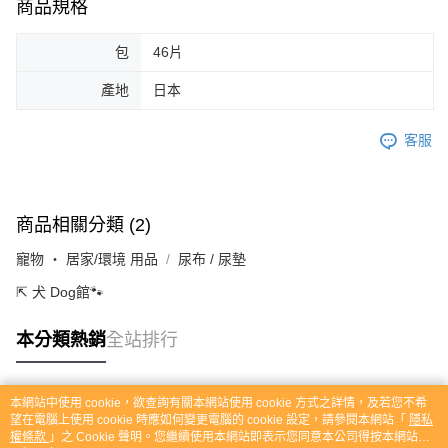
商品規格
包
46片
產地
日本
客服
商品相關分類 (2)
寵物 ‧ 居家/環境 用品
尿布 / 尿墊
⇱ 犬 Dog館🐾
本分類熱銷
全站排行
本網站中使用 cookie，欲查詢有關本網站使用 cookie 方式之詳情，及若您不希
熱門標籤
望在電腦上使用 cookie 時應如何變更電腦的 cookie 設定，請參閱本網站「
隱私
權條款
」之 Cookie 聲明。您繼續使用本網站即表示您同意本公司得按本網站使