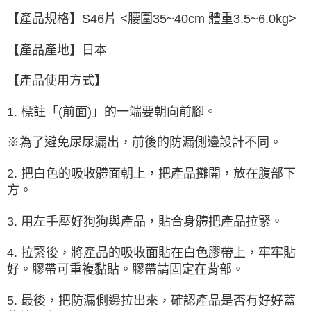
【產品規格】S46片 <腰圍35~40cm 體重3.5~6.0kg>
【產品產地】日本
【產品使用方式】
1. 標註「(前面)」的一端要朝向前腳。
※為了避免尿尿漏出，前後的防漏側邊設計不同。
2. 把白色的吸收體面朝上，把產品攤開，放在腹部下
方。
3. 用左手壓好狗狗與產品，貼合身體把產品拉緊。
4. 拉緊後，將產品的吸收面貼在白色膠帶上，牢牢貼
好。膠帶可重複黏貼。膠帶請固定在背部。
5. 最後，把防漏側邊拉出來，確認產品是否有好好蓋