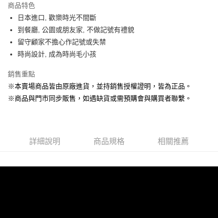
商品特色
Apple Pay
日本進口, 歡樂時光不間斷
到餐廳, 公園或朋友家, 不做記號有禮貌
街口支付
留守顧家不擔心作記號或失禁
悠遊付
時尚設計, 成為時尚毛小孩
Google Pay
銷售重點
※本賣場商品皆由原廠進貨，並持銷售授權證明，皆為正品。
ATM付款
※商品與門市同步販售，如遇缺貨或需預購會與購買者聯繫。
貨到付款
運送方式
詳細說明
商品規格
相關推薦
【全家】取貨付款1500免運
每筆NT$80，滿NT$1,500(含以上)免運費
【全家】取貨1500免運
每筆NT$60，滿NT$1,500(含以上)免運費
【7-11】取貨付款1500免運