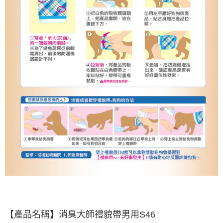
【產品名稱】消臭大師禮貌帶男用S46