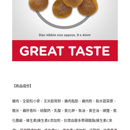
【商品成份】
雞肉、全穀粒小麥、玉米筋質粉、雞肉脂肪、雞肉粉、脫水甜菜漿、
糙米、雞肝香料、硫酸鈣、乳酸、氯化鉀、魚油、黃豆油、碘鹽、氯
化膽鹼、維生素(維生素E添加劑、抗壞血酸多聚磷酸酯(維生素C來