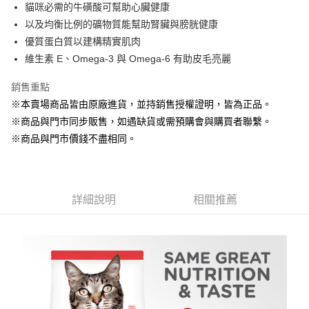
Apple Pay
貓咪必需的牛磺酸可幫助心臟健康
以及均衡比例的礦物質能幫助腎臟與膀胱健康
街口支付
優質蛋白質以建構精實肌肉
悠遊付
維生素 E、Omega-3 與 Omega-6 有助皮毛亮麗
Google Pay
銷售重點
※本賣場商品皆由原廠進貨，並持銷售授權證明，皆為正品。
ATM付款
※商品與門市同步販售，如遇缺貨或需預購會與購買者聯繫。
貨到付款
※商品與門市價錢不盡相同。
運送方式
【全家】取貨付款1500免運
詳細說明
相關推薦
每筆NT$80，滿NT$1,500(含以上)免運費
【全家】取貨1500免運
每筆NT$60，滿NT$1,500(含以上)免運費
【7-11】取貨付款1500免運
每筆NT$80，滿NT$1,500(含以上)免運費