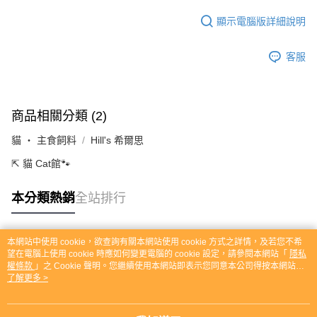
顯示電腦版詳細說明
客服
商品相關分類 (2)
貓 ‧ 主食飼料
Hill's 希爾思
⇱ 貓 Cat館🐾
本分類熱銷
全站排行
本網站中使用 cookie，欲查詢有關本網站使用 cookie 方式之詳情，及若您不希
熱門標籤
望在電腦上使用 cookie 時應如何變更電腦的 cookie 設定，請參閱本網站「
隱私
權條款
」之 Cookie 聲明。您繼續使用本網站即表示您同意本公司得按本網站使
用條款之 Cookie 聲明使用 cookie。
了解更多 >