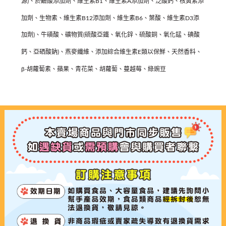
源)、菸鹼酸添加劑、維生素B1、維生素A添加劑、泛酸鈣、核黃素添
加劑、生物素、維生素B12添加劑、維生素B6、葉酸、維生素D3添
加劑)、牛磺酸、礦物質(硫酸亞鐵、氧化鋅、硫酸銅、氧化錳、碘酸
鈣、亞硒酸鈉)、燕麥纖維、添加綜合維生素E類以保鮮、天然香料、
β-胡蘿蔔素、蘋果、青花菜、胡蘿蔔、蔓越莓、綠豌豆