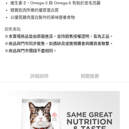
Apple Pay
維生素 E、Omega-3 與 Omega-6 有助於皮毛亮麗
精實肌肉所需的優質蛋白質
街口支付
以優質雞肉蛋白製作的美味營養食物
悠遊付
銷售重點
Google Pay
※本賣場商品皆由原廠進貨，並持銷售授權證明，皆為正品。
※商品與門市同步販售，如遇缺貨或需預購會與購買者聯繫。
ATM付款
※商品與門市價錢不盡相同。
貨到付款
運送方式
詳細說明
相關推薦
【全家】取貨付款1500免運
每筆NT$80，滿NT$1,500(含以上)免運費
【全家】取貨1500免運
每筆NT$60，滿NT$1,500(含以上)免運費
【7-11】取貨付款1500免運
每筆NT$80，滿NT$1,500(含以上)免運費