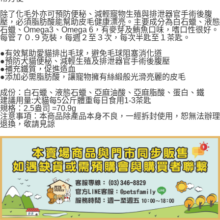
【7-11】取貨1500免運
除了化毛外亦可預防便秘、減輕寵物生殖與排泄器官手術後腹
每筆NT$60，滿NT$1,500(含以上)免運費
壓，必須脂肪酸能幫助皮毛健康漂亮。主要成分為白石蠟、液態
石蠟、Omega3、Omega 6，有麥芽及鮪魚口味，嗜口性很好。
每管７０.９克裝，每週２至３次，每次半匙至１茶匙。
宅配【全館滿1500免運】
每筆NT$85，滿NT$1,500(含以上)免運費
●有效幫助愛貓排出毛球，避免毛球阻塞消化道
●預防犬貓便秘、減輕生殖及排泄器官手術後腹壓
●補充鐵質，促進造血
【宅配-貨到付款】1500免運
●添加必需脂肪酸，讓寵物擁有絲緞般光滑亮麗的皮毛
每筆NT$115，滿NT$1,500(含以上)免運費
成份：白石蠟、液態石蠟、亞麻油酸、亞麻脂酸、蛋白、鐵
建議用量:犬貓每5公斤體重每日食用1-3茶匙
規格：2.5盎司 =70.9g
注意事項：本商品除產品本身不良，一經拆封使用，恕無法辦理
退換，敬請見諒