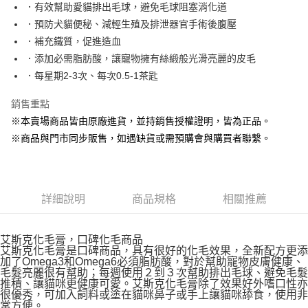
Apple Pay
．有效幫助愛貓排出毛球，避免毛球阻塞消化道
．預防犬貓便秘、減輕生殖及排泄器官手術後腹壓
街口支付
．補充鐵質，促進造血
悠遊付
．添加必需脂肪酸，讓寵物擁有絲緞般光滑亮麗的皮毛
．每星期2-3次、每次0.5-1茶匙
Google Pay
銷售重點
ATM付款
※本賣場商品皆由原廠進貨，並持銷售授權證明，皆為正品。
貨到付款
※商品與門市同步販售，如遇缺貨或需預購會與購買者聯繫。
運送方式
【全家】取貨付款1500免運
詳細說明
商品規格
相關推薦
每筆NT$80，滿NT$1,500(含以上)免運費
【全家】取貨1500免運
艾斯克化毛膏，口碑化毛商品
每筆NT$60，滿NT$1,500(含以上)免運費
艾斯克化毛膏是口碑商品，具有很好的化毛效果，全新配方更添
加了Omega3和Omega6必須脂肪酸，對於幫助寵物皮膚健康、
毛髮亮麗很有幫助；每週使用２到３次幫助排出毛球、避免毛髮
【7-11】取貨付款1500免運
推積、讓貓咪更健康可愛。艾斯克化毛膏除了效果好外嗜口性亦
每筆NT$80，滿NT$1,500(含以上)免運費
很優秀，可加入飼料或塗在貓咪鼻子或手上讓貓咪舔食，使用非
常方便。