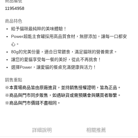
商品編號
超商取貨付款
11954958
LINE Pay
商品特色
Apple Pay
給予貓咪最純粹的美味體驗！
Power超能主食罐採用高品質食材，無膠添加，讓每一口都安
街口支付
心。
悠遊付
80g的完美份量，適合日常餵食，滿足貓咪的營養需求。
讓您的愛貓享受每一餐的美好，從此不再挑食！
Google Pay
選擇Power，讓愛貓的餐桌充滿健康與活力！
ATM付款
銷售重點
貨到付款
※本賣場商品皆由原廠進貨，並持銷售授權證明，皆為正品。
※商品與門市同步販售，如遇缺貨或需預購會與購買者聯繫。
運送方式
※商品與門市價錢不盡相同。
【全家】取貨付款1500免運
每筆NT$80，滿NT$1,500(含以上)免運費
【全家】取貨1500免運
詳細說明
相關推薦
每筆NT$60，滿NT$1,500(含以上)免運費