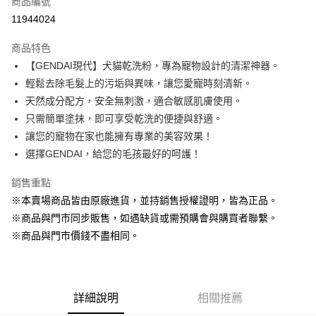
商品編號
超商取貨付款
11944024
LINE Pay
商品特色
Apple Pay
【GENDAI現代】犬貓乾洗粉，專為寵物設計的清潔神器。
輕鬆去除毛髮上的污垢與異味，讓您愛寵時刻清新。
街口支付
天然成分配方，安全無刺激，適合敏感肌膚使用。
悠遊付
只需簡單塗抹，即可享受乾洗的便捷與舒適。
讓您的寵物在家也能擁有專業的美容效果！
Google Pay
選擇GENDAI，給您的毛孩最好的呵護！
ATM付款
銷售重點
貨到付款
※本賣場商品皆由原廠進貨，並持銷售授權證明，皆為正品。
※商品與門市同步販售，如遇缺貨或需預購會與購買者聯繫。
運送方式
※商品與門市價錢不盡相同。
【全家】取貨付款1500免運
每筆NT$80，滿NT$1,500(含以上)免運費
【全家】取貨1500免運
詳細說明
相關推薦
每筆NT$60，滿NT$1,500(含以上)免運費