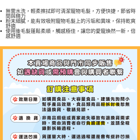
無需水洗，輕柔擦拭即可清潔寵物毛髮，方便快捷，節省時
【7-11】取貨付款1500免運
間與精力
每筆NT$80，滿NT$1,500(含以上)免運費
粉末細膩，能有效吸附寵物毛髮上的污垢和異味，保持乾爽
舒適
使用後毛髮蓬鬆柔順，觸感極佳，讓您的愛寵煥然一新，倍
【7-11】取貨1500免運
感舒適
每筆NT$60，滿NT$1,500(含以上)免運費
宅配【全館滿1500免運】
每筆NT$85，滿NT$1,500(含以上)免運費
【宅配-貨到付款】1500免運
每筆NT$115，滿NT$1,500(含以上)免運費