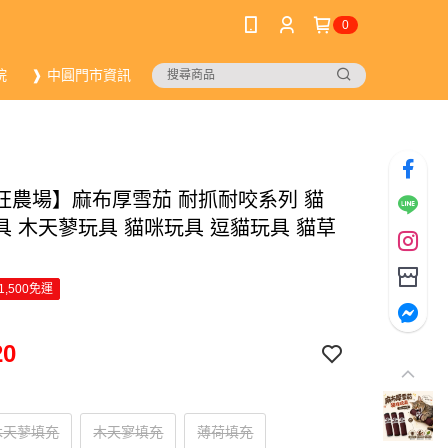
0
院
❱ 中圓門市資訊
旺農場】麻布厚雪茄 耐抓耐咬系列 貓
具 木天蓼玩具 貓咪玩具 逗貓玩具 貓草
1,500免運
20
木天蓼填充
木天寥填充
薄荷填充