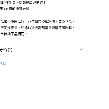
咪的運動量，增強健康與快樂！
貓奴必備的優質玩具！
y
商品皆由原廠進貨，並持銷售授權證明，皆為正品。
門市同步販售，如遇缺貨或需預購會與購買者聯繫。
門市價錢不盡相同。
類 (1)
貨付款1500免運
oy
0，滿NT$1,500(含以上)免運費
客服
貨1500免運
0，滿NT$1,500(含以上)免運費
取貨付款1500免運
0，滿NT$1,500(含以上)免運費
取貨1500免運
0，滿NT$1,500(含以上)免運費