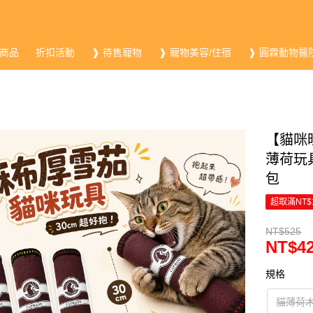
商品
折扣活動
❱ 待售寵物
❱ 寵物美容/住宿
❱ 圓霖動物醫
【貓咪
薄荷玩
包
超取滿NT$
NT$525
NT$4
規格
貓薄荷