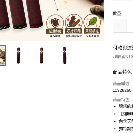
數量
付款與運
超取滿NT$
付款方式
商品特色
信用卡一
商品編號
11928260
超商取貨
商品特色
LINE Pay
讓您的
【貓咪
Apple Pay
內含天
街口支付
獨特設