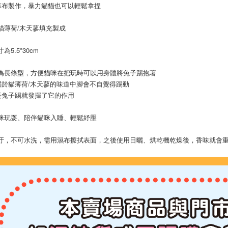
麻布製作，暴力貓貓也可以輕鬆拿捏
宅配【全館
貓薄荷/木天蓼填充製成
每筆NT$8
為5.5*30cm
【宅配-貨
每筆NT$1
踢為長條型，方便貓咪在把玩時可以用身體將兔子踢抱著
溺於貓薄荷/木天蓼的味道中腳會不自覺得踢動
長兔子踢就發揮了它的作用
貓咪玩耍、陪伴貓咪入睡、輕鬆紓壓
髒汙，不可水洗，需用濕布擦拭表面，之後使用日曬、烘乾機乾燥後，香味就會