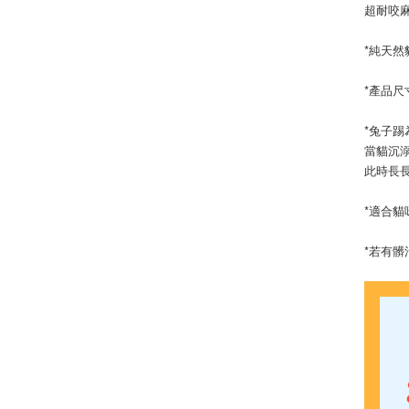
超耐咬
*純天然
*產品尺寸
*兔子
當貓沉
此時長
*適合
*若有