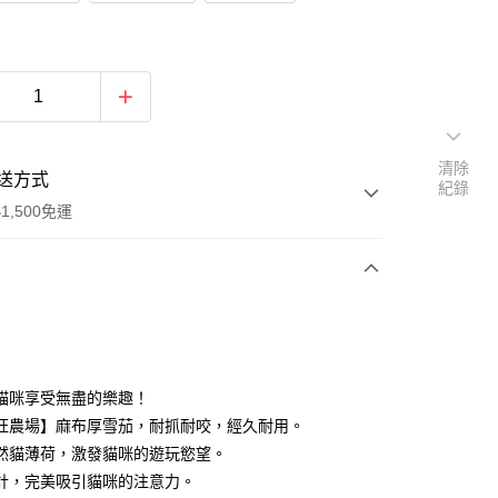
清除
送方式
紀錄
1,500免運
次付款
付款
貓咪享受無盡的樂趣！
旺農場】麻布厚雪茄，耐抓耐咬，經久耐用。
然貓薄荷，激發貓咪的遊玩慾望。
計，完美吸引貓咪的注意力。