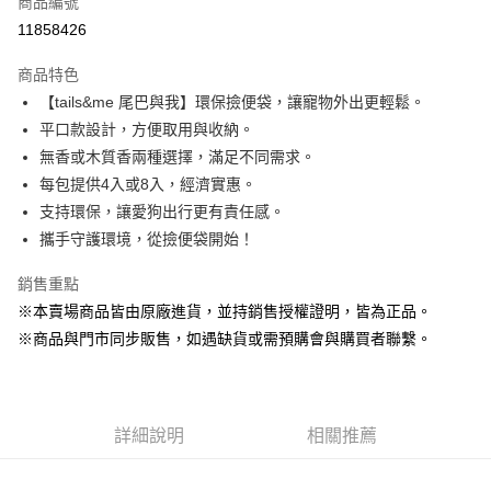
商品編號
超商取貨付款
11858426
LINE Pay
商品特色
Apple Pay
【tails&me 尾巴與我】環保撿便袋，讓寵物外出更輕鬆。
平口款設計，方便取用與收納。
街口支付
無香或木質香兩種選擇，滿足不同需求。
悠遊付
每包提供4入或8入，經濟實惠。
支持環保，讓愛狗出行更有責任感。
Google Pay
攜手守護環境，從撿便袋開始！
ATM付款
銷售重點
貨到付款
※本賣場商品皆由原廠進貨，並持銷售授權證明，皆為正品。
※商品與門市同步販售，如遇缺貨或需預購會與購買者聯繫。
運送方式
【全家】取貨付款1500免運
每筆NT$80，滿NT$1,500(含以上)免運費
詳細說明
相關推薦
【全家】取貨1500免運
每筆NT$60，滿NT$1,500(含以上)免運費