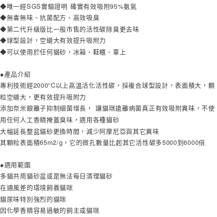
◆唯一經SGS實驗證明 確實有效吸附95%氨氣
◆無毒無味、抗菌配方、高效吸臭
【7-11】取貨付款1500免運
◆第二代升級版比一般市售的活性碳除臭更去味
每筆NT$80，滿NT$1,500(含以上)免運費
◆球型設計，空縫大有效提升吸附力
【7-11】取貨1500免運
◆可以使用於任何貓砂，冰箱、鞋櫃、車上
每筆NT$60，滿NT$1,500(含以上)免運費
●產品介紹
宅配【全館滿1500免運】
專利技術經2000°C以上高溫活化活性碳，採複合球型設計，表面積大，顆
每筆NT$85，滿NT$1,500(含以上)免運費
粒空縫大，更有效提升吸附力
添加奈米銀離子抑制細菌增長， 讓貓咪遠離病菌真正有效吸附異味，不使
【宅配-貨到付款】1500免運
用任何人工香精掩蓋臭味，適用各種貓砂
每筆NT$115，滿NT$1,500(含以上)免運費
大幅延長整盆貓砂更換時間，減少阿摩尼亞與其它異味
其顆粒表面積65m2/g，它的微孔數量比起其它活性碳多5000到6000倍
●適用範圍
多貓共用貓砂盆或是無法每日清理貓砂
在通風差的環境飼養貓咪
貓尿味特別強烈的貓咪
因化學香精容易過敏的飼主或貓咪