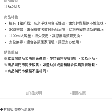
商品編號
超商取貨付款
11842615
LINE Pay
商品特色
Apple Pay
擁有【蘿莉貓】奈米淨味除臭活性碳，讓您輕鬆擊退不悅氣味。
SGS檢驗，確保有效吸收95%屎尿味，給您與寵物清新的環境。
街口支付
1100ml大容量，持久使用，讓您無需頻繁更換。
悠遊付
安全無毒，適合各類居家環境，讓您安心使用。
Google Pay
銷售重點
※本賣場商品皆由原廠進貨，並持銷售授權證明，皆為正品。
ATM付款
※商品與門市同步販售，如遇缺貨或需預購會與購買者聯繫。
貨到付款
※商品與門市價錢不盡相同。
運送方式
【全家】取貨付款1500免運
詳細說明
相關推薦
每筆NT$80，滿NT$1,500(含以上)免運費
【全家】取貨1500免運
◆有效吸收95%屎尿味
每筆NT$60，滿NT$1,500(含以上)免運費