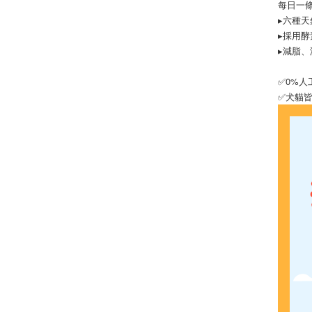
每日一
▸六種
▸採用
▸減脂
✅0%
✅犬貓