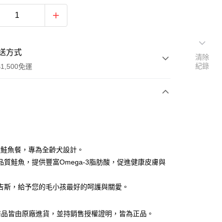
送方式
清除
紀錄
1,500免運
次付款
能量鮭魚餐，專為全齡犬設計。
品質鮭魚，提供豐富Omega-3脂肪酸，促進健康皮膚與
吉斯，給予您的毛小孩最好的呵護與關愛。
y
商品皆由原廠進貨，並持銷售授權證明，皆為正品。