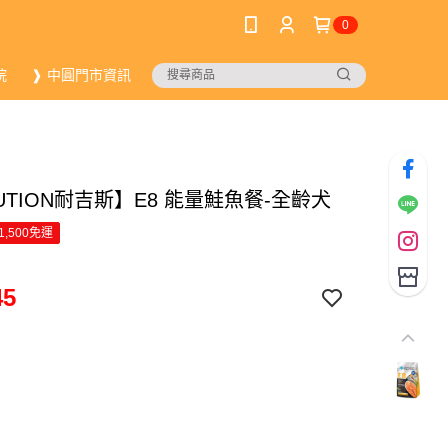
0
院
❱ 中圓門市資訊
UTION耐吉斯】E8 能量鮭魚餐-全齡犬
1,500免運
45