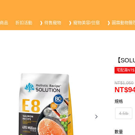
商品
折扣活動
❱ 待售寵物
❱ 寵物美容/住宿
❱ 圓霖動物醫
【SOL
宅配滿NT$
NT$1,050
NT$9
規格
4.5lb
數量