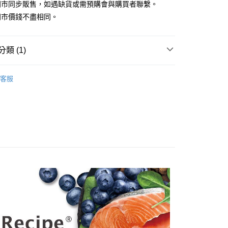
門市同步販售，如遇缺貨或需預購會與購買者聯繫。
門市價錢不盡相同。
類 (1)
滿1500免運】
食飼料
耐吉斯 SOLUTION
客服
5，滿NT$1,500(含以上)免運費
到付款】1500免運
15，滿NT$1,500(含以上)免運費