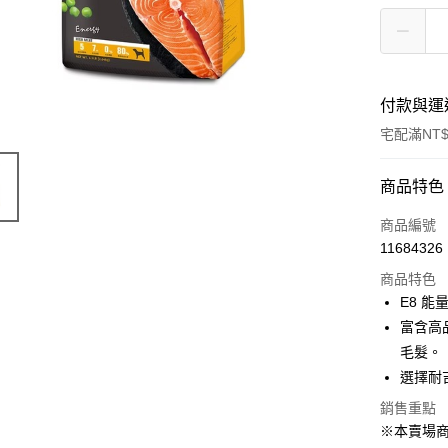
付款與運
宅配滿NT$
付款方式
商品特色
信用卡一
商品編號
11684326
LINE Pay
商品特色
Apple Pay
E8 
富含高
街口支付
毛髮。
悠遊付
選擇耐
Google Pa
銷售重點
※本賣場
ATM付款