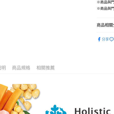
※商品與
貨到付款
※商品與
商品相關分
運送方式
宅配【全館
狗 ‧ 主
分享
每筆NT$8
【宅配-貨
每筆NT$1
說明
商品規格
相關推薦