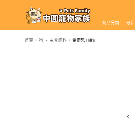
商品分類
最新
首頁
狗 ‧ 主食飼料
希爾思 Hill's