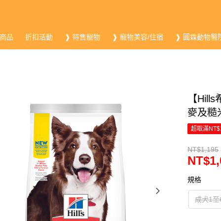
商品
折扣活動
❱ 待售寵物
❱ 寵物美容/住宿
❱ 圓霖動物醫
【Hil
麥及糙米
超取滿NT$
NT$1,195
NT$1,
規格
成犬1至