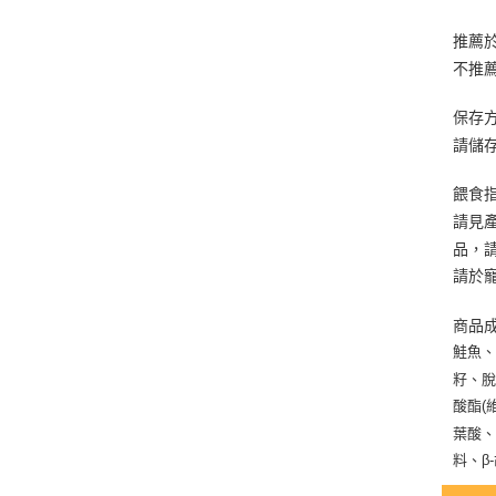
推薦
不推
保存
請儲
餵食
請見
品，
請於
商品
鮭魚
籽、脫
酸酯(
葉酸、
料、β