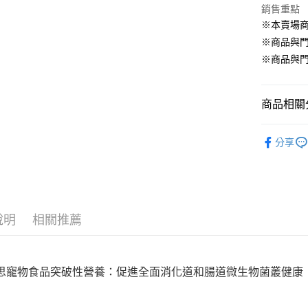
銷售重點
Google Pa
※本賣場
ATM付款
※商品與
※商品與
貨到付款
商品相關分
運送方式
狗 ‧ 主
【全家】取
分享
每筆NT$8
【全家】取
每筆NT$6
說明
相關推薦
【7-11】
每筆NT$8
【7-11】
思寵物食品突破性營養：促進全面消化道和腸道微生物菌叢健康
每筆NT$6