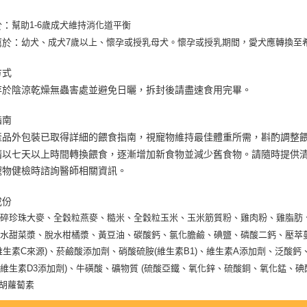
宅配【全館
每筆NT$8
於：
幫助1-6歲成犬維持消化道平衡
薦於：
幼犬、成犬7歲以上、懷孕或授乳母犬。懷孕或授乳期間，愛犬應轉換至
【宅配-貨
每筆NT$1
方式
存於陰涼乾燥無蟲害處並避免日曬，拆封後請盡速食用完畢。
指南
產品外包裝已取得詳細的餵食指南，視寵物維持最佳體重所需，斟酌調整
請以七天以上時間轉換餵食，逐漸增加新食物並減少舊食物。請隨時提供
寵物健檢時諮詢醫師相關資訊。
成份
、碎珍珠大麥、全穀粒燕麥、糙米、全穀粒玉米、玉米筋質粉、雞肉粉、雞脂肪
水甜菜漿、脫水柑橘漿、黃豆油、碳酸鈣、氯化膽鹼、碘鹽、磷酸二鈣、壓萃蔓
維生素C來源)、菸鹼酸添加劑、硝酸硫胺(維生素B1)、維生素A添加劑、泛酸鈣
維生素D3添加劑)、牛磺酸、礦物質 (硫酸亞鐵、氧化鋅、硫酸銅、氧化錳、
-胡蘿蔔素