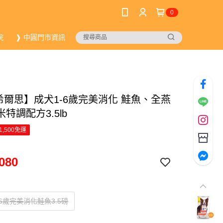
0
院
❱ 中圓門市資訊
ls希爾思】成犬1-6歲完美消化 鮭魚、全燕
特調配方3.5lb
1,500免運
080
6歲完美消化鮭魚3.5磅