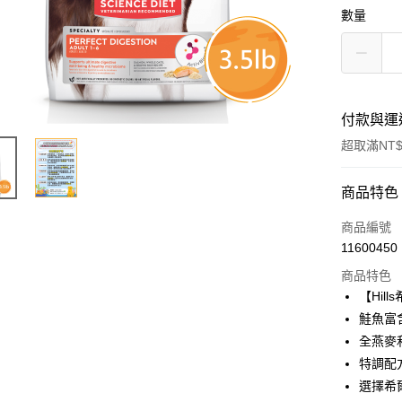
數量
付款與運
超取滿NT$
付款方式
商品特色
信用卡一
商品編號
11600450
超商取貨
商品特色
LINE Pay
【Hi
鮭魚富
Apple Pay
全燕麥
街口支付
特調配
選擇希
悠遊付