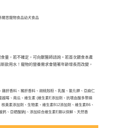
滿1500免運】
5，滿NT$1,500(含以上)免運費
希爾思寵物食品幼犬食品
到付款】1500免運
15，滿NT$1,500(含以上)免運費
餵食量，若不確定，可向獸醫師諮詢。若首次餵食本產
清新飲用水！寵物的營養需求會隨著年齡增長而改變，
、雞肝香料、豬肝香料、胡桃殼粉、乳酸、氯化鉀、亞麻仁
越莓、南瓜、維生素 (維生素E添加劑、抗壞血酸多聚磷
、核黃素添加劑、生物素、維生素B12添加劑、維生素B6、
碘酸鈣、亞硒酸鈉)、添加綜合維生素E類以保鮮、天然香