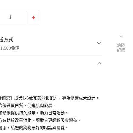
送方式
清除
1,500免運
紀錄
次付款
付款
lls希爾思】成犬1-6歲完美消化配方，專為健康成犬設計。
含優質蛋白質，促進肌肉發展。
和糙米提供持久能量，助力日常活動。
方有助於改善消化，讓愛犬更輕鬆吸收營養。
爾思，給您的狗狗最好的呵護與關愛。