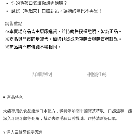
Apple Pay
你的毛孩口氣讓你想逃跑嗎？
試試【毛起來】口腔對策，讓牠的嘴巴不再臭！
街口支付
銷售重點
悠遊付
※本賣場商品皆由原廠進貨，並持銷售授權證明，皆為正品。
Google Pay
※商品與門市同步販售，如遇缺貨或需預購會與購買者聯繫。
※商品與門市價錢不盡相同。
ATM付款
貨到付款
運送方式
詳細說明
相關推薦
【全家】取貨付款1500免運
每筆NT$80，滿NT$1,500(含以上)免運費
■ 產品特色
【全家】取貨1500免運
犬貓專用的食品級漱口水配方，獨特添加南非國寶茶萃取、口感溫和，能
每筆NT$60，滿NT$1,500(含以上)免運費
深入牙縫牙齦等死角，幫助去除毛孩口腔異味、維持清新好口氣。
【7-11】取貨付款1500免運
√ 深入齒縫牙齦零死角
每筆NT$80，滿NT$1,500(含以上)免運費