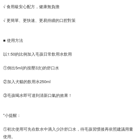
【7-11】取貨1500免運
√ 食用級安心配方，健康無負擔
每筆NT$60，滿NT$1,500(含以上)免運費
√ 更簡單、更快速、更易持續的口腔對策
宅配【全館滿1500免運】
每筆NT$85，滿NT$1,500(含以上)免運費
■ 使用方法
【宅配-貨到付款】1500免運
以1:50的比例加入毛孩日常飲用水飲用
每筆NT$115，滿NT$1,500(含以上)免運費
①倒出5ml(約按壓3次)的舒口水
②加入犬貓的飲用水250ml
③毛孩喝水即可達到清新口氣的效果！
*小提醒：
①初次使用可先在飲水中滴入少許舒口水，待毛孩習慣後再依照建議用量
使用。