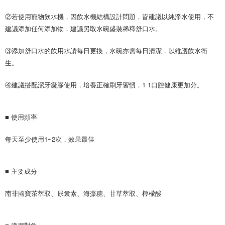
②若使用寵物飲水機，因飲水機結構設計問題，皆建議以純淨水使用，不
建議添加任何添加物，建議另取水碗盛裝稀釋舒口水。
③添加舒口水的飲用水請每日更換，水碗亦需每日清潔，以維護飲水衛
生。
④建議搭配潔牙凝膠使用，培養正確刷牙習慣，1 1口腔健康更加分。
■ 使用頻率
每天至少使用1~2次，效果最佳
■ 主要成分
南非國寶茶萃取、尿囊素、海藻糖、甘草萃取、檸檬酸