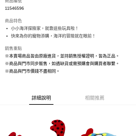
商品編號
超商取貨付款
11546596
LINE Pay
商品特色
Apple Pay
小小海洋探險家，就靠這些玩具啦！
快來為你的寵物添購，海洋的冒險就在眼前！
街口支付
銷售重點
悠遊付
※本賣場商品皆由原廠進貨，並持銷售授權證明，皆為正品。
Google Pay
※商品與門市同步販售，如遇缺貨或需預購會與購買者聯繫。
※商品與門市價錢不盡相同。
ATM付款
貨到付款
運送方式
詳細說明
相關推薦
【全家】取貨付款1500免運
每筆NT$80，滿NT$1,500(含以上)免運費
【全家】取貨1500免運
每筆NT$60，滿NT$1,500(含以上)免運費