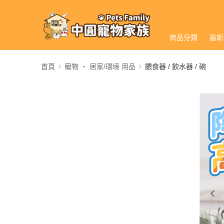
商品分類
最新
首頁
寵物 ‧ 居家/環境 用品
餵食器 / 飲水器 / 碗