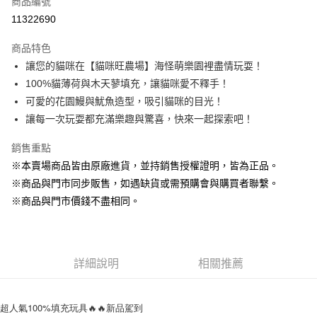
商品編號
超商取貨付款
11322690
LINE Pay
商品特色
Apple Pay
讓您的貓咪在【貓咪旺農場】海怪萌樂園裡盡情玩耍！
100%貓薄荷與木天蓼填充，讓貓咪愛不釋手！
街口支付
可愛的花園鰻與魷魚造型，吸引貓咪的目光！
悠遊付
讓每一次玩耍都充滿樂趣與驚喜，快來一起探索吧！
Google Pay
銷售重點
※本賣場商品皆由原廠進貨，並持銷售授權證明，皆為正品。
ATM付款
※商品與門市同步販售，如遇缺貨或需預購會與購買者聯繫。
貨到付款
※商品與門市價錢不盡相同。
運送方式
【全家】取貨付款1500免運
詳細說明
相關推薦
每筆NT$80，滿NT$1,500(含以上)免運費
【全家】取貨1500免運
超人氣100%填充玩具🔥🔥新品駕到
每筆NT$60，滿NT$1,500(含以上)免運費