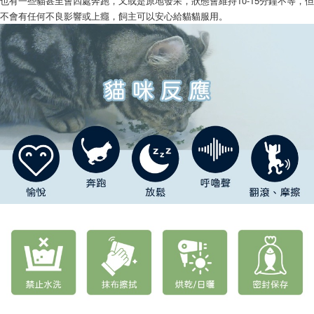
也有一些貓甚至會四處奔跑，又或是原地發呆，狀態會維持10-15分鐘不等，但
不會有任何不良影響或上癮，飼主可以安心給貓貓服用。