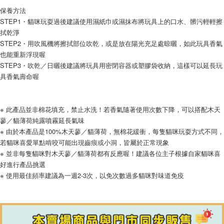
保養方法
STEP1・貓咪玩耍過後建議使用濕紙巾或濕抹布將玩具上的口水、髒污輕輕擦
拭乾淨
STEP2・用吹風機將擦拭部位吹乾，或是放在陽光充足處晾曬，如此玩具香氣
也能重新浮現喔
STEP3・吹乾／日曬後建議將玩具用密閉容器或塑膠袋收納，這樣可以延長玩
具香氣壽命喔
※ 此產品並非棉花填充，禁止水洗！若香氣隨著使用次數下降，可以搭配木天
蓼／貓薄荷純露噴霧延長氣味
※ 由於本產品是100%木天蓼／貓薄荷，無棉花緩衝，每隻貓咪玩耍方式不同，
若貓咪喜愛單點啃咬可能出現齒痕或小洞，皆屬於正常現象
※ 並非每隻貓咪對木天蓼／貓薄荷都有反應喔！建議各位主子根據自家貓咪喜
好進行產品挑選
※ 使用最佳頻率建議為一週2-3次，以免次數過多貓咪對味道免疫