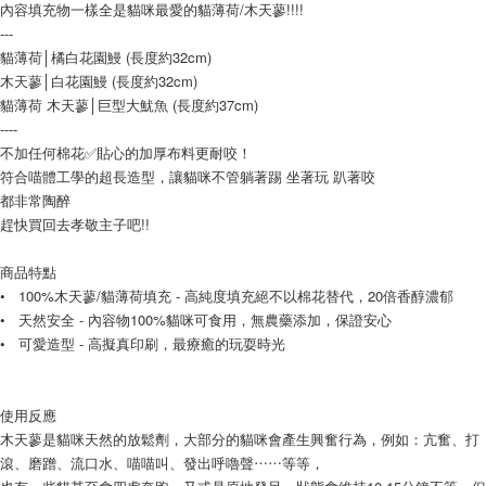
內容填充物一樣全是貓咪最愛的貓薄荷/木天蓼!!!!
---
【7-11】取貨付款1500免運
貓薄荷│橘白花園鰻 (長度約32cm)
每筆NT$80，滿NT$1,500(含以上)免運費
木天蓼│白花園鰻 (長度約32cm)
貓薄荷 木天蓼│巨型大魷魚 (長度約37cm)
【7-11】取貨1500免運
----
每筆NT$60，滿NT$1,500(含以上)免運費
不加任何棉花✅貼心的加厚布料更耐咬！
符合喵體工學的超長造型，讓貓咪不管躺著踢 坐著玩 趴著咬
宅配【全館滿1500免運】
都非常陶醉
每筆NT$85，滿NT$1,500(含以上)免運費
趕快買回去孝敬主子吧!!
【宅配-貨到付款】1500免運
商品特點
每筆NT$115，滿NT$1,500(含以上)免運費
• 100%木天蓼/貓薄荷填充 - 高純度填充絕不以棉花替代，20倍香醇濃郁
• 天然安全 - 內容物100%貓咪可食用，無農藥添加，保證安心
• 可愛造型 - 高擬真印刷，最療癒的玩耍時光
使用反應
木天蓼是貓咪天然的放鬆劑，大部分的貓咪會產生興奮行為，例如：亢奮、打
滾、磨蹭、流口水、喵喵叫、發出呼嚕聲⋯⋯等等，