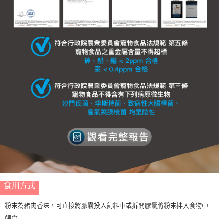
食用方式
粉末為豬肉香味，可直接將膠囊投入飼料中或拆開膠囊將粉末拌入食物中
餵食