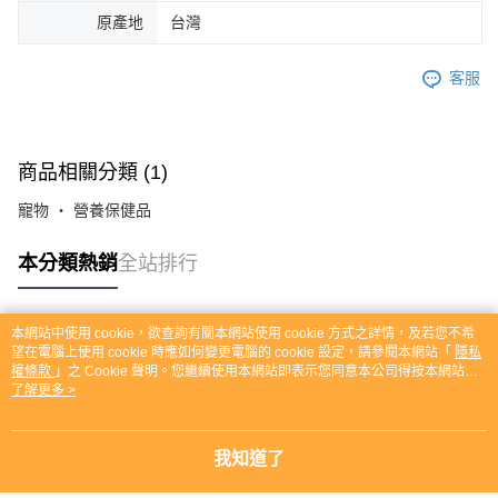
原產地
台灣
客服
商品相關分類 (1)
寵物 ‧ 營養保健品
本分類熱銷
全站排行
本網站中使用 cookie，欲查詢有關本網站使用 cookie 方式之詳情，及若您不希
熱門標籤
望在電腦上使用 cookie 時應如何變更電腦的 cookie 設定，請參閱本網站「
隱私
權條款
」之 Cookie 聲明。您繼續使用本網站即表示您同意本公司得按本網站使
用條款之 Cookie 聲明使用 cookie。
了解更多 >
我知道了