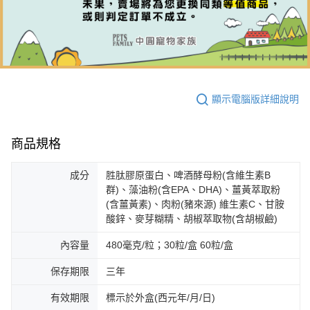
顯示電腦版詳細說明
商品規格
成分
胜肽膠原蛋白、啤酒酵母粉(含維生素B
群)、藻油粉(含EPA、DHA)、薑黃萃取粉
(含薑黃素)、肉粉(豬來源) 維生素C、甘胺
酸鋅、麥芽糊精、胡椒萃取物(含胡椒鹼)
內容量
480毫克/粒；30粒/盒 60粒/盒
保存期限
三年
有效期限
標示於外盒(西元年/月/日)