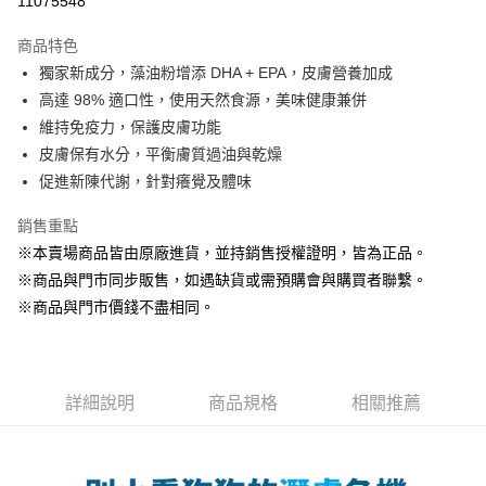
11075548
LINE Pay
商品特色
Apple Pay
獨家新成分，藻油粉增添 DHA + EPA，皮膚營養加成
高達 98% 適口性，使用天然食源，美味健康兼併
街口支付
維持免疫力，保護皮膚功能
悠遊付
皮膚保有水分，平衡膚質過油與乾燥
促進新陳代謝，針對癢覺及體味
Google Pay
銷售重點
ATM付款
※本賣場商品皆由原廠進貨，並持銷售授權證明，皆為正品。
貨到付款
※商品與門市同步販售，如遇缺貨或需預購會與購買者聯繫。
※商品與門市價錢不盡相同。
運送方式
【全家】取貨付款1500免運
每筆NT$80，滿NT$1,500(含以上)免運費
詳細說明
商品規格
相關推薦
【全家】取貨1500免運
每筆NT$60，滿NT$1,500(含以上)免運費