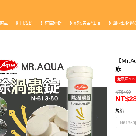
商品
折扣活動
❱ 待售寵物
❱ 寵物美容/住宿
❱ 圓霖動物醫
【Mr.
族
超取滿NT$
NT$400
NT$2
規格
N6135