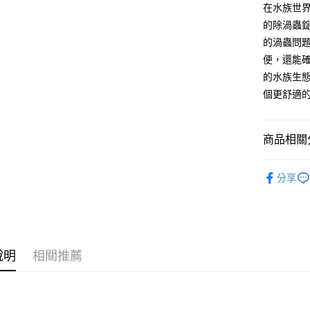
在水族世界
Google Pa
的除渦蟲錠
ATM付款
的渦蟲問
便，還能確
貨到付款
的水族生
個更舒適
運送方式
【全家】取
商品相關分
每筆NT$8
⇱ 🐟水族
分享
【全家】取
每筆NT$6
【7-11】
每筆NT$8
說明
相關推薦
【7-11】
每筆NT$6