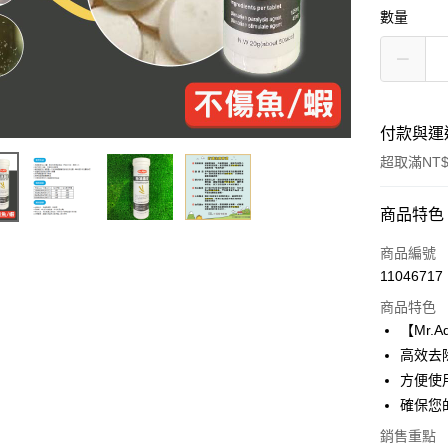
數量
付款與運
超取滿NT$
付款方式
商品特色
信用卡一
商品編號
11046717
超商取貨
商品特色
LINE Pay
【Mr.
高效去
Apple Pay
方便使
街口支付
確保您
悠遊付
銷售重點