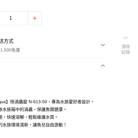
送方式
清除
1,500免運
紀錄
次付款
付款
Aqua】除渦蟲錠 N-613-50，專為水族愛好者設計。
除水族箱中的渦蟲，保護魚類健康。
用，快速溶解，輕鬆維護水質。
的水族環境清新，讓魚兒自由游動！