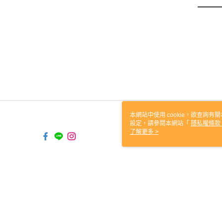
本網站中使用 cookie，欲查詢有關
設定，請參閱本網站「
隱私權條款
使用 cookie。
了解更多 >
TW-MWG1-66-35 Web2.0 De
© 2026 by 中圓寵物股份有限公司