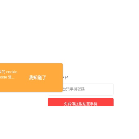
 cookie
kie 聲明
我知道了
官方APP
免費傳送載點至手機
若接到可疑電話，請洽詢165反詐騙專線
本站最佳瀏覽環境請使用 Google Chrome、Firefox 或 Edge 以上版本