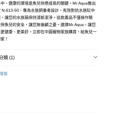
中，健康的環境是魚兒快樂成長的關鍵。Mr.Aqua推出
y
 N-613-50，專為水族飼養者設計，有效對抗水族缸中
題，讓您的水族箱保持清新潔淨。這款產品不僅操作簡
保魚兒的安全，讓您無後顧之憂。選擇Mr.Aqua，讓您
態更健康、更美好。立即在中圓寵物家族購買，給魚兒一
的家！
貨付款1500免運
類 (1)
0，滿NT$1,500(含以上)免運費
專區
客服
貨1500免運
0，滿NT$1,500(含以上)免運費
取貨付款1500免運
0，滿NT$1,500(含以上)免運費
取貨1500免運
0，滿NT$1,500(含以上)免運費