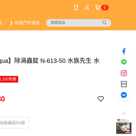
0
院
❱ 中圓門市資訊
Aqua】除渦蟲錠 N-613-50 水族先生 水
1,500免運
80
0除蝸蟲錠50錠