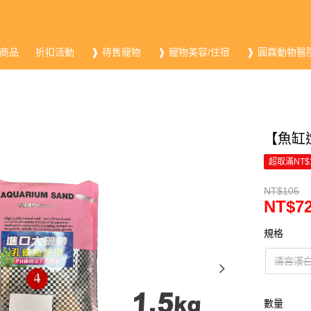
商品
折扣活動
❱ 待售寵物
❱ 寵物美容/住宿
❱ 圓霖動物醫
【魚缸造
超取滿NT$
NT$105
NT$7
規格
清宮漢白玉
數量