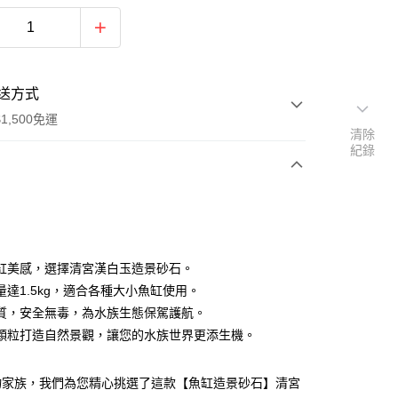
送方式
1,500免運
清除
紀錄
次付款
付款
缸美感，選擇清宮漢白玉造景砂石。
量達1.5kg，適合各種大小魚缸使用。
質，安全無毒，為水族生態保駕護航。
顆粒打造自然景觀，讓您的水族世界更添生機。
物家族，我們為您精心挑選了這款【魚缸造景砂石】清宮
y