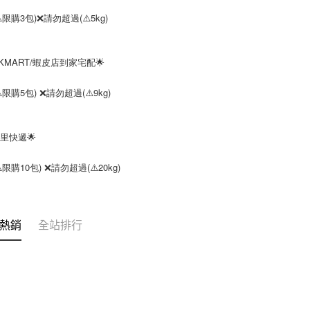
限購3包)❌請勿超過(⚠️5kg)
KMART/蝦皮店到家宅配🌟
購5包) ❌請勿超過(⚠️9kg)
里快遞🌟
購10包) ❌請勿超過(⚠️20kg)
熱銷
全站排行