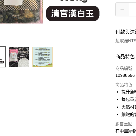
付款與運
超取滿NT$
付款方式
商品特色
信用卡一
商品編號
10988556
超商取貨
商品特色
LINE Pay
提升魚
每包重
Apple Pay
天然材
街口支付
細緻的
悠遊付
銷售重點
在中圓寵
Google Pa