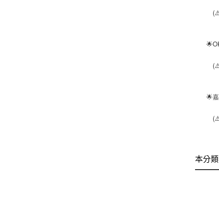
(⚠️
🌟O
(⚠️限
🌟嘉
(⚠️限
本分類