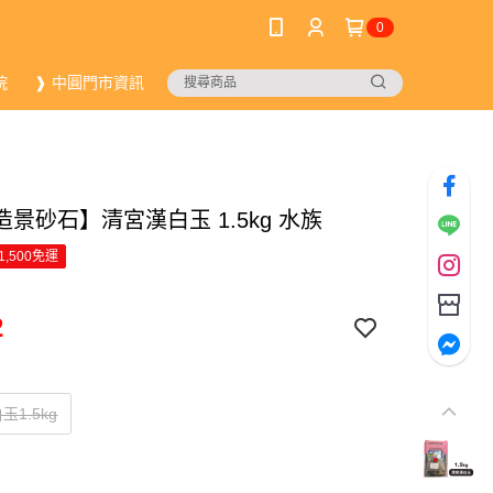
0
院
❱ 中圓門市資訊
景砂石】清宮漢白玉 1.5kg 水族
1,500免運
2
1.5kg