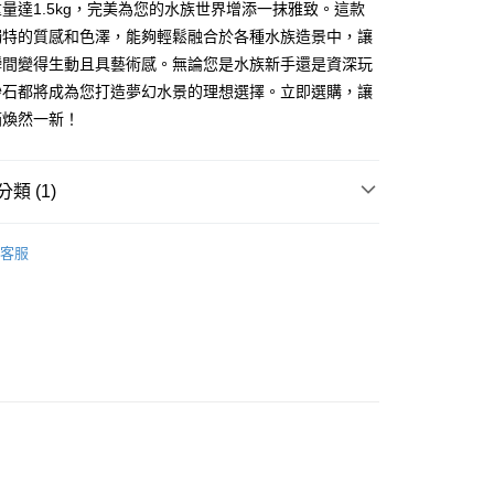
量達1.5kg，完美為您的水族世界增添一抹雅致。這款
獨特的質感和色澤，能夠輕鬆融合於各種水族造景中，讓
瞬間變得生動且具藝術感。無論您是水族新手還是資深玩
砂石都將成為您打造夢幻水景的理想選擇。立即選購，讓
箱煥然一新！
貨付款1500免運
類 (1)
0，滿NT$1,500(含以上)免運費
專區
客服
貨1500免運
0，滿NT$1,500(含以上)免運費
取貨付款1500免運
0，滿NT$1,500(含以上)免運費
取貨1500免運
0，滿NT$1,500(含以上)免運費
滿1500免運】