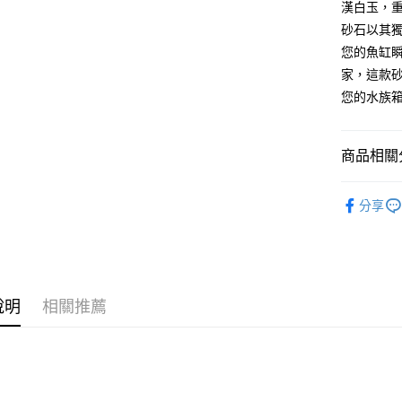
漢白玉，重
ATM付款
砂石以其
您的魚缸
貨到付款
家，這款
您的水族
運送方式
【全家】取
商品相關分
每筆NT$8
⇱ 🐟水族
分享
【全家】取
每筆NT$6
【7-11】
每筆NT$8
說明
相關推薦
【7-11】
每筆NT$6
宅配【全館