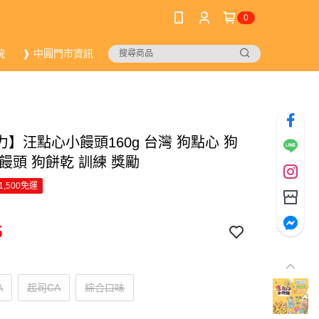
0
院
❱ 中圓門市資訊
】汪點心小饅頭160g 台灣 狗點心 狗
饅頭 狗餅乾 訓練 獎勵
1,500免運
5
A
起司CA
綜合口味