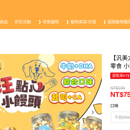
商品
折扣活動
❱ 待售寵物
❱ 寵物美容/住宿
❱ 圓霖動物醫
【汎美力
零食 小
超取滿NT$
NT$100
NT$7
口味
牛奶DN