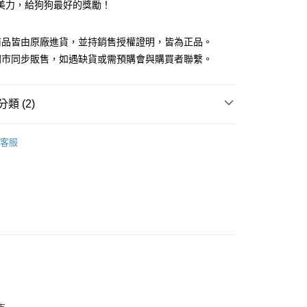
美力，給狗狗最好的獎勵！
y
商品皆由原廠進貨，並持銷售授權證明，皆為正品。
門市同步販售，如遇缺貨或需預購會與購買者聯繫。
類 (2)
 零食
貨付款1500免運
客服
推薦
0，滿NT$1,500(含以上)免運費
貨1500免運
0，滿NT$1,500(含以上)免運費
取貨付款1500免運
0，滿NT$1,500(含以上)免運費
取貨1500免運
0，滿NT$1,500(含以上)免運費