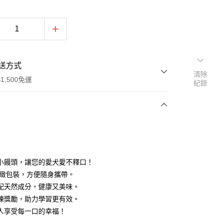
送方式
清除
1,500免運
紀錄
次付款
付款
小饅頭，讓您的愛犬愛不釋口！
g精緻包裝，方便隨身攜帶。
配天然成分，健康又美味。
練獎勵，助力學習更有效。
人享受每一口的幸福！