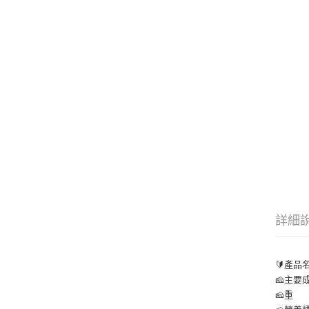
詳細
🔰產品
🧀主
🧀重 