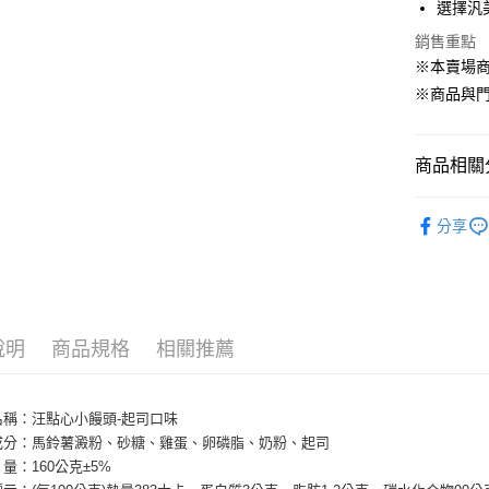
選擇汎
Google Pa
銷售重點
ATM付款
※本賣場
※商品與
貨到付款
商品相關分
運送方式
狗 ‧ 點心
【全家】取
分享
人氣商品
每筆NT$8
【全家】取
每筆NT$6
說明
商品規格
相關推薦
【7-11】
每筆NT$8
名稱：汪點心小饅頭-起司口味
【7-11】
要成分：馬鈴薯澱粉、砂糖、雞蛋、卵磷脂、奶粉、起司
每筆NT$6
量：160公克±5%