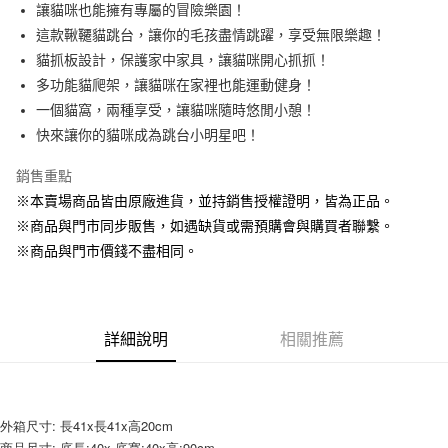
街口支付
讓貓咪也能擁有專屬的冒險樂園！
這款鞦韆貓跳台，讓你的毛孩盡情跳躍，享受無限樂趣！
悠遊付
貓抓板設計，保護家中家具，讓貓咪開心抓抓！
Google Pay
多功能貓爬架，讓貓咪在家裡也能運動健身！
一個貓窩，兩種享受，讓貓咪隨時悠閒小憩！
ATM付款
快來讓你的貓咪成為跳台小明星吧！
貨到付款
銷售重點
※本賣場商品皆由原廠進貨，並持銷售授權證明，皆為正品。
運送方式
※商品與門市同步販售，如遇缺貨或需預購會與購買者聯繫。
宅配【全館滿1500免運】
※商品與門市價錢不盡相同。
每筆NT$85，滿NT$1,500(含以上)免運費
【宅配-貨到付款】1500免運
每筆NT$115，滿NT$1,500(含以上)免運費
詳細說明
相關推薦
外箱尺寸: 長41x長41x高20cm
商品尺寸: 底長:40x 底寬:40x高:90cm