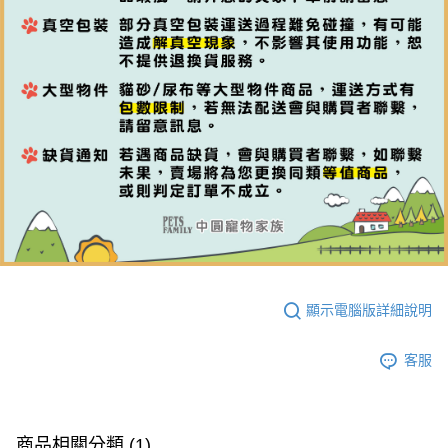
顯示電腦版詳細說明
客服
商品相關分類 (1)