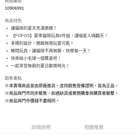
商品編號
超商取貨付款
10906991
LINE Pay
商品特色
Apple Pay
讓貓咪的夏天充滿樂趣！
【FOFOS】夏季貓咪玩具6件組，讓喵星人嗨翻天！
街口支付
多樣的設計，開啟無限玩耍可能！
悠遊付
解悶玩具，讓貓咪不再無聊，快樂每一天！
快來給小毛球一個驚喜吧！
Google Pay
一起享受無窮的夏日歡樂時光！
ATM付款
銷售重點
貨到付款
※本賣場商品皆由原廠進貨，並持銷售授權證明，皆為正品。
※商品與門市同步販售，如遇缺貨或需預購會與購買者聯繫。
運送方式
※商品與門市價錢不盡相同。
【全家】取貨付款1500免運
每筆NT$80，滿NT$1,500(含以上)免運費
【全家】取貨1500免運
詳細說明
相關推薦
每筆NT$60，滿NT$1,500(含以上)免運費