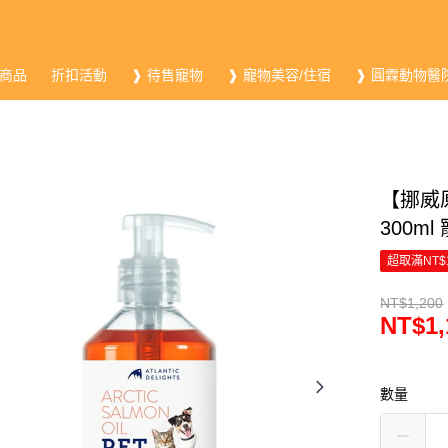
商品
折扣活動
❱ 待售寵物
❱ 寵物美容/住宿
❱ 圓霖動物醫
【挪威原
300m
超取滿NT$
NT$1,200
NT$1,
數量