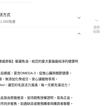
送方式
1,500免運
清除
紀錄
次付款
付款
挪威原裝】藍躍魚油，給您的愛犬愛貓最純淨的健康呵
%來自挪威，富含OMEGA-3，促進心臟與關節健康。
源，無添加化學成分，安心讓寵物享用。
00ml，讓您的毛孩活力滿滿，每一天都充滿活力！
y
商品皆由原廠進貨，並持銷售授權證明，皆為正品。
門市同步販售，如遇缺貨或需預購會與購買者聯繫。