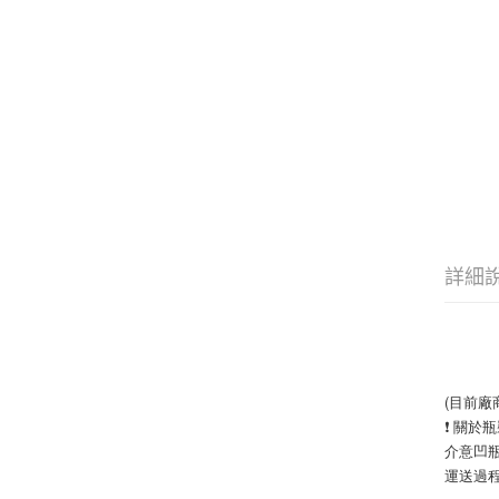
詳細
(目前廠
❗ 關於瓶
介意凹
運送過