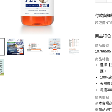
付款與運
超取滿NT$
付款方式
商品特色
信用卡一
商品編號
10766505
超商取貨
商品特色
LINE Pay
選擇【
護。
Apple Pay
100
街口支付
天然來
每瓶3
悠遊付
銷售重點
Google Pa
※本賣場
ATM付款
※商品與