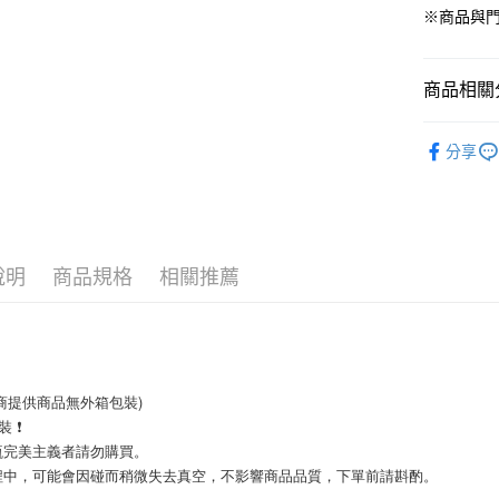
※商品與
貨到付款
商品相關分
運送方式
寵物 ‧ 
【全家】取
分享
每筆NT$8
【全家】取
每筆NT$6
說明
商品規格
相關推薦
【7-11】
每筆NT$8
【7-11】
每筆NT$6
商提供商品無外箱包裝)
裝 ❗
宅配【全館
瓶完美主義者請勿購買。
每筆NT$8
程中，可能會因碰而稍微失去真空，不影響商品品質，下單前請斟酌。