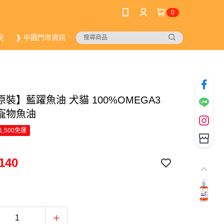
0
院
❱ 中圓門市資訊
裝】藍躍魚油 犬貓 100%OMEGA3
l 寵物魚油
1,500免運
140